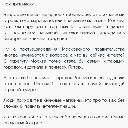
не спрашивают…
Второе мечтание…наверное…чтобы наряду с посещениями
строек века мэра заводили в книжные магазины Москвы,
хотя бы пару раз в год, был бы очень нужный диалог
с творческой книжной интеллигенцией, зародилась
бы хорошая книжная традиция…
Ну а третье…заседания Московского правительства
иногда начинаются с вопроса, а что вы сейчас читаете?
С перепугу Москва точно стала бы самым читающим
городом…и догнала, к примеру, Питер…
А вот если бы все мэры городов России иногда задавали
этот вопрос, Россия бы опять стала самой читающей
страной в мире…
Люди, приходите в книжные магазины!…это про то, как без
вложений поднять интеллект нации…
И ещё хочется сказать спасибо всем, кто говорил тёплые
слова в мой адрес…