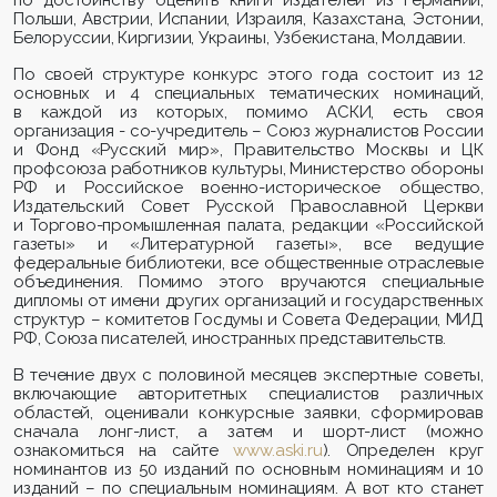
по достоинству оценить книги издателей из Германии,
Польши, Австрии, Испании, Израиля, Казахстана, Эстонии,
Белоруссии, Киргизии, Украины, Узбекистана, Молдавии.
По своей структуре конкурс этого года состоит из 12
основных и 4 специальных тематических номинаций,
в каждой из которых, помимо АСКИ, есть своя
организация - со-учредитель – Союз журналистов России
и Фонд «Русский мир», Правительство Москвы и ЦК
профсоюза работников культуры, Министерство обороны
РФ и Российское военно-историческое общество,
Издательский Совет Русской Православной Церкви
и Торгово-промышленная палата, редакции «Российской
газеты» и «Литературной газеты», все ведущие
федеральные библиотеки, все общественные отраслевые
объединения. Помимо этого вручаются специальные
дипломы от имени других организаций и государственных
структур – комитетов Госдумы и Совета Федерации, МИД
РФ, Союза писателей, иностранных представительств.
В течение двух с половиной месяцев экспертные советы,
включающие авторитетных специалистов различных
областей, оценивали конкурсные заявки, сформировав
сначала лонг-лист, а затем и шорт-лист (можно
ознакомиться на сайте
www
.
aski
.
ru
). Определен круг
номинантов из 50 изданий по основным номинациям и 10
изданий – по специальным номинациям. А вот кто станет