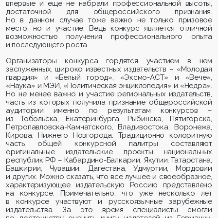
впервые и еще не набрали профессиональной высоты,
достаточной для общероссийского признания.
Но в данном случае тоже важно не только призовое
место, но и участие. Ведь конкурс является отличной
возможностью получения профессионального опыта
и последующего роста.
Организаторы конкурса гордятся участием в нем
заслуженных, широко известных издательств – «Молодая
гвардия» и «Белый город», «Эксмо-АСТ» и «Вече»,
«Наука» и МЭИ, «Политическая энциклопедия» и «Недра».
Но не менее важно и участие региональных издательств,
часть из которых получила признание общероссийской
аудитории именно по результатам конкурсов –
из Тобольска, Екатеринбурга, Рыбинска, Пятигорска,
Петропавловска-Камчатского, Владивостока, Воронежа,
Кирова, Нижнего Новгорода. Традиционно колоритную
часть общей конкурсной палитры составляют
оригинальные издательские проекты национальных
республик РФ – Кабардино-Балкарии, Якутии, Татарстана,
Башкирии, Чувашии, Дагестана, Удмуртии, Мордовии
и других. Можно сказать, что все лучшее и своеобразное,
характеризующее издательскую Россию представлено
на конкурсе. Примечательно, что уже несколько лет
в конкурсе участвуют и русскоязычные зарубежные
издательства. За это время специалисты смогли