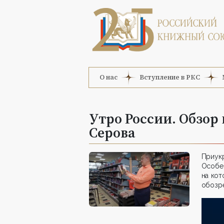
О нас
Вступление в РКС
Утро России. Обзор
Серова
Приук
Особен
на кот
обозре