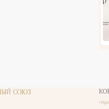
КО
+7(9