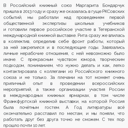
В Российский книжный союз Маргарита Бондарчук
пришла в 2013 году и сразу же оказалась в гуще РКСовских
событий, мы работали над проведением первой
общественной экспертизы школьных учебников
и готовили первое российское участие в Тегеранской
международной книжной выставке. Рита сразу же влилась
в коллектив, определив себе фронт работы, который
за ней закрепился и в последующие годы. Завязались
личные нерабочие отношения, с ней невозможно было
иначе. С прекрасным чувством юмора, творческим
подходом, пониманием, что нужно делать и как, легко
контактировала с коллегами из Российского книжного
союза и не только. За плечами на тот момент очень
приличный опыт в проведении всероссийских
мероприятий, а также организации участия России
в международных книжных ярмарках, в том числе
Франкфуртской книжной выставки, на которой Россия
была почётным гостем. А Год литературы всё
окончательно расставил по местам, и мы поняли, что
работать друг без друга точно не сможем. С тех пор
прошло почти 10 лет.