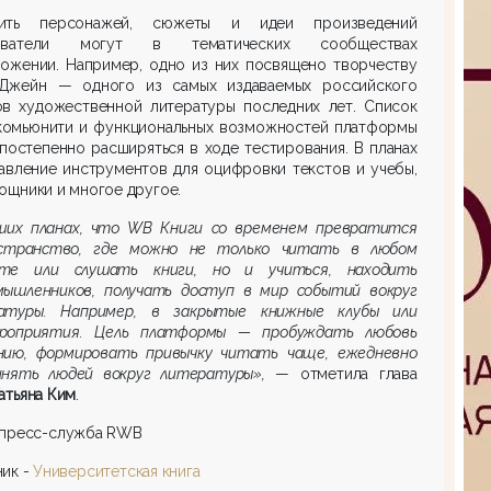
ить персонажей, сюжеты и идеи произведений
зователи могут в тематических сообществах
ложении. Например, одно из них посвящено творчеству
Джейн — одного из самых издаваемых российского
ов художественной литера­туры последних лет. Список
 комьюнити и функциональных возможностей платформы
постепенно расширяться в ходе тестирования. В планах
авление инструментов для оцифровки текстов и учебы,
ощники и многое другое.
ших планах, что WB Книги со временем превратится
странство, где можно не только читать в любом
те или слушать книги, но и учиться, находить
мышленников, получать доступ в мир событий вокруг
атуры. Например, в закрытые книжные клубы или
роприятия. Цель платформы — пробуж­дать любовь
нию, формировать привычку читать чаще, ежедневно
и­нять людей вокруг литературы»,
— отметила глава
атьяна Ким
.
 пресс-служба RWB
ик -
Университетская книга