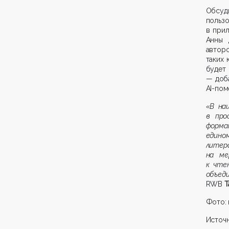
Обсуд
поль
в при
Анны 
автор
таких
будет 
— доб
AI-пом
«В на
в про
форма
едино
литер
на ме
к чте
объед
RWB
Т
Фото:
Источн