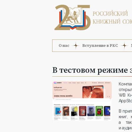
О нас
Вступление в РКС
В тестовом режиме
Компа
откры
WB Кн
AppSto
В прил
книг,
а так
и ауди