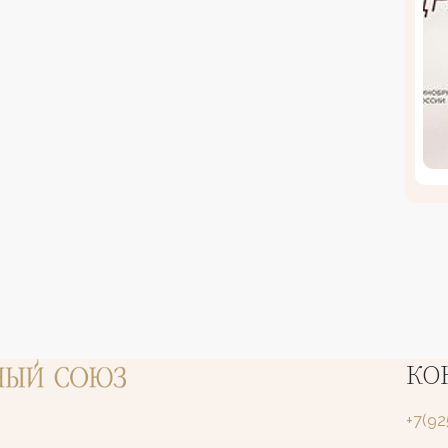
КО
+7(9