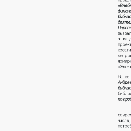
«Внеб
финан
библи
деяте
Персп
вызва
запуще
проек
креат
метро
ярмар
«Элект
На ко
Андре
библи
библи
по про
совре
числе
потреб