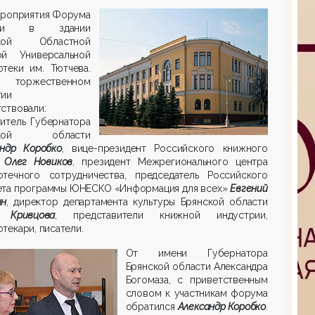
ероприятия Форума
шли в здании
ской Областной
ой Универсальной
отеки им. Тютчева.
оржественном
тии
ствовали:
титель Губернатора
ской области
андр Коробко
, вице-президент Российского книжного
а
Олег Новиков
, президент Межрегионального центра
отечного сотрудничества, председатель Российского
ета программы ЮНЕСКО «Информация для всех»
Евгений
ин
, директор департамента культуры Брянской области
 Кривцова
, представители книжной индустрии,
текари, писатели.
От имени Губернатора
Брянской области Александра
Богомаза, с приветственным
словом к участникам форума
обратился
Александр Коробко
.