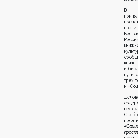
В ко
прин
предс
правит
Брянс
Росси
книж
культу
сообщ
книжн
и биб
пути 
трех т
и «Соц
Дело
сод
неско
Осо
посети
«Соци
проек
прош