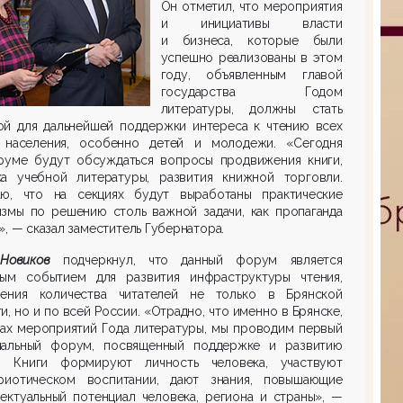
Он отметил, что мероприятия
и инициативы власти
и бизнеса, которые были
успешно реализованы в этом
году, объявленным главой
государства Годом
литературы, должны стать
ой для дальнейшей поддержки интереса к чтению всех
 населения, особенно детей и молодежи. «Сегодня
руме будут обсуждаться вопросы продвижения книги,
ка учебной литературы, развития книжной торговли.
аю, что на секциях будут выработаны практические
измы по решению столь важной задачи, как пропаганда
», — сказал заместитель Губернатора.
Новиков
подчеркнул, что данный форум является
вым событием для развития инфраструктуры чтения,
чения количества читателей не только в Брянской
и, но и по всей России. «Отрадно, что именно в Брянске,
ках мероприятий Года литературы, мы проводим первый
нальный форум, посвященный поддержке и развитию
я. Книги формируют личность человека, участвуют
риотическом воспитании, дают знания, повышающие
ектуальный потенциал человека, региона и страны», —