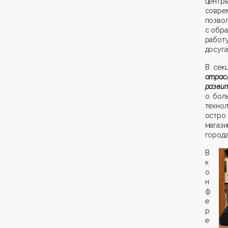
центр
совре
позво
с обра
работ
досуга
В сек
отрас
разви
о бол
техно
остро 
магази
города
В
к
о
н
ф
е
р
е