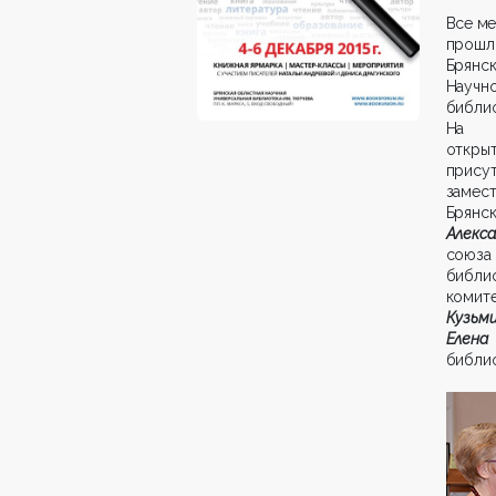
Все м
про
Брян
Научн
библи
На т
откры
присут
замес
Брян
Алекс
союз
библи
комит
Кузьм
Елена
библио