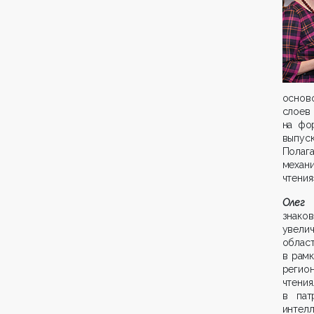
основ
слоев
на фо
выпус
Полаг
механ
чтения
Олег 
знако
увели
област
в рам
регио
чтени
в пат
интелл