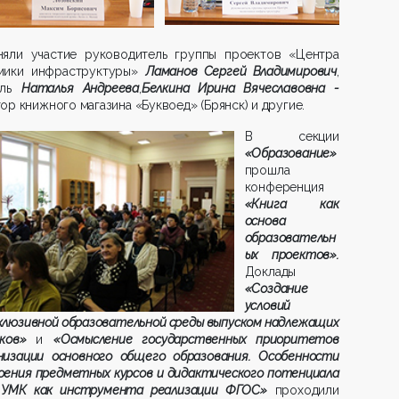
няли участие руководитель группы проектов «Центра
мики инфраструктуры»
Ламанов Сергей Владимирович
,
ель
Наталья Андреева
,
Белкина Ирина Вячеславовна -
ор книжного магазина «Буквоед» (Брянск) и другие.
В секции
«Образование»
прошла
конференция
«Книга как
основа
образовательн
ых проектов».
Доклады
«Создание
условий
клюзивной образовательной среды выпуском надлежащих
иков»
и
«Осмысление государственных приоритетов
низации основного общего образования. Особенности
оения предметных курсов и дидактического потенциала
 УМК как инструмента реализации ФГОС»
проходили