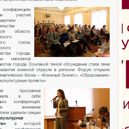
нференциях
яли участие
тавители
ельства
кой области,
йского
ного союза,
рного
ества города,
ых магазинов
лиотек города. Основной темой обсуждения стала тема
развития книжной отрасли в регионе. Форум открыли
ематических блока – «Книжный бизнес», «Образование»
иокультурные проекты».
вая программа
ержала в себе
лько конференций.
бое внимание
тели уделили секции
окультурные
ты»
, в которой
ла конференция