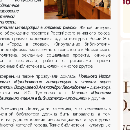
юджетное
сирование
отечной
льности.
ективы интеграции в книжный рынок».
Живой интерес
ло обсуждение проектов Российского книжного союза,
нных в рамках проведения Года литературы в Росии. Это
ты «Город в словах», «Вирутальные библиотеки»,
ивное оформелние наземного транспорта и Московского
политена, рекламные социальные проекты, книжные
ки и фестивали, работа с регионами, проект
ронные библиотеки в школах» и многое другое.
нференции также прозвучали доклады
Новикова Игоря
евича «Продвижение литературы и чтения через
отеки»
,
Вахрушевой Александры Леонидовны
– директора
отеки им. И.С. Тургенева в г. Москве
«Проекты
движению чтения в библиотеках-читальнях»
и другие.
Александра Леонидовна отметила, что деятельность
менной библиотеки должна быть направлена, в том
, и на удовлетворение информационных и культурных
ностей жителей города. Такие библиотеки – культурные