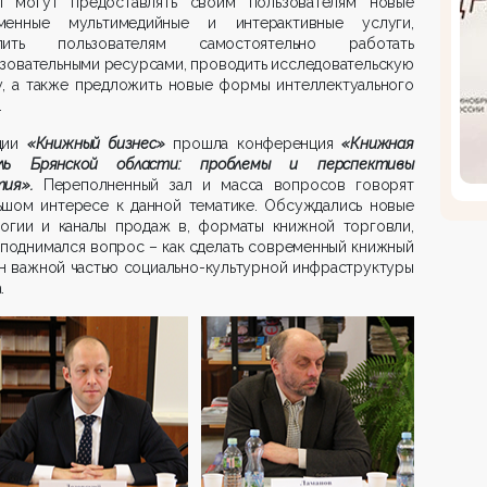
ы могут предоставлять своим пользователям новые
менные мультимедийные и интерактивные услуги,
лить пользователям самостоятельно работать
зовательными ресурсами, проводить исследовательскую
у, а также предложить новые формы интеллектуального
.
ции
«Книжный бизнес»
прошла конференция
«Книжная
ль Брянской области: проблемы и перспективы
тия».
Переполненный зал и масса вопросов говорят
ьшом интересе к данной тематике. Обсуждались новые
логии и каналы продаж в, форматы книжной торговли,
поднимался вопрос – как сделать современный книжный
н важной частью социально-культурной инфраструктуры
.