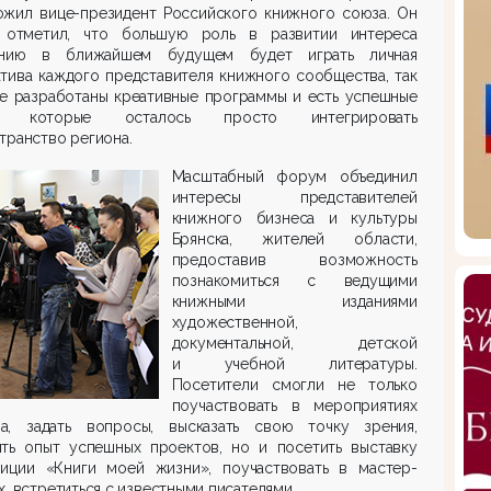
ожил вице-президент Российского книжного союза. Он
 отметил, что большую роль в развитии интереса
нию в ближайшем будущем будет играть личная
тива каждого представителя книжного сообщества, так
же разработаны креативные программы и есть успешные
ы, которые осталось просто интегрировать
транство региона.
Масштабный форум объединил
интересы представителей
книжного бизнеса и культуры
Брянска, жителей области,
предоставив возможность
познакомиться с ведущими
книжными изданиями
художественной,
документальной, детской
и учебной литературы.
Посетители смогли не только
поучаствовать в мероприятиях
а, задать вопросы, высказать свою точку зрения,
ять опыт успешных проектов, но и посетить выставку
зиции «Книги моей жизни», поучаствовать в мастер-
х, встретиться с известными писателями.