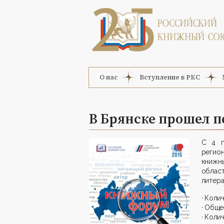
О нас
Вступление в РКС
В Брянске прошел 
С 4 п
регио
книжн
облас
литера
· Коли
· Обще
· Коли