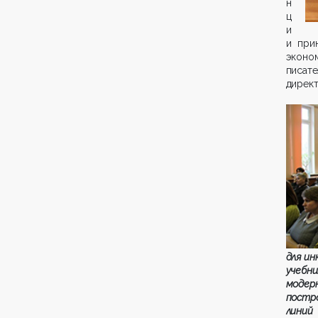
н
ц
и
и при
эконо
писат
директ
для ин
учебн
модер
постр
линий