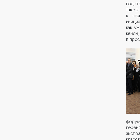
подыт
также
к чте
инициа
как у
кейс
в прос
форум
перен
экспо
класса