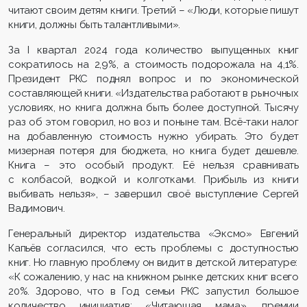
читают своим детям книги. Третий – «Люди, которые пишут
книги, должны быть талантливыми».
За I квартал 2024 года количество выпущенных книг
сократилось на 2,9%, а стоимость подорожала на 4,1%.
Президент РКС поднял вопрос и по экономической
составляющей книги. «Издательства работают в рыночных
условиях, но книга должна быть более доступной. Тысячу
раз об этом говорил, но воз и поныне там. Всё-таки налог
на добавленную стоимость нужно убирать. Это будет
мизерная потеря для бюджета, но книга будет дешевле.
Книга – это особый продукт. Её нельзя сравнивать
с колбасой, водкой и колготками. Прибыль из книги
выбивать нельзя», – завершил своё выступление Сергей
Вадимович.
Генеральный директор издательства «Эксмо» Евгений
Капьёв согласился, что есть проблемы с доступностью
книг. Но главную проблему он видит в детской литературе:
«К сожалению, у нас на книжном рынке детских книг всего
20%. Здорово, что в Год семьи РКС запустил большое
количество инициатив: «Читающая мама», премии