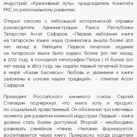
индустрий «Креативный путь», председатель Комитета
РКС по региональному развитию.
Открыл сессию с небольшой исторической справки
руководитель Администрации Раиса Республики
Татарстан Асгат Сафаров: «Первая наборная книга
на татарском языке, наша грамматика, вышла более 400
лет назад в Лейпциге. Первое печатное издание
на татарском языке было издано более 300 лет назад,
в 1722 году, в походной типографии Петра I. И более 220
лет назад, в 1803 году, мы издали первый печатный Коран
в мире «Казан Басмасы». Любовь и уважение к книге
заложены в основе наших традиций», – отметил Асгат
Сафаров.
Президент Российского книжного союза Сергей
Степашин подчеркнул, что книга хоть и продукт,
но социальный, нравственный. Он обозначил три ключевых
момента для развития книжной индустрии. Первый – книга
должна стать более доступной. Второй – необходимо
развивать семейное чтение. «Человек формируется,
воспитывается через книгу. Прекрасно, когда родители