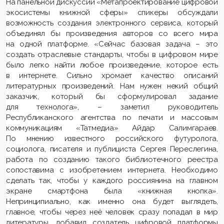
На панельной дискуссии «Метапроектирование цифровой
экосистемы книжной сферы» спикеры обсуждали
возможность создания электронного сервиса, который
объединял бы произведения авторов со всего мира
на одной платформе. «Сейчас базовая задача – это
создать отраслевые стандарты, чтобы в цифровом мире
было легко найти любое произведение, которое есть
в интернете. Сильно хромает качество описаний
литературных произведений. Нам нужен некий общий
заказчик, который бы сформулировал задание
для технолога», – заметил руководитель
Республиканского агентства по печати и массовым
коммуникациям «Татмедиа» Айдар Салимгараев.
По мнению известного российского футуролога,
социолога, писателя и публициста Сергея Переслегина,
работа по созданию такого библиотечного реестра
сопоставима с изобретением интернета. Необходимо
сделать так, чтобы у каждого россиянина на главном
экране смартфона была «книжная кнопка».
Непринципиально, как именно она будет выглядеть,
главное, чтобы через неё человек сразу попадал в мир
литературы, добавил создатель цифровой платформы