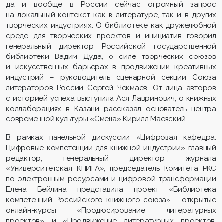
да и вообще в России сейчас огромный запрос
на локальный контекст как в литературе, так и в других
творческих индустриях. О библиотеке как дружелюбной
среде для творческих проектов и инициатив говорил
генеральный директор Российской государственной
библиотеки Вадим Дуда, о силе творческих союзов
и искусственных барьерах в продвижении креативных
индустрий – руководитель сценарной секции Союза
литераторов России Сергей Чекмаев. От лица авторов
с историей успеха выступила Ася Лавринович, о книжных
коллаборациях в Казани рассказал основатель центра
современной культуры «Смена» Кирилл Маевский.
В рамках панельной дискуссии «Цифровая кафедра.
Цифровые компетенции для книжной индустрии» главный
редактор, генеральный директор журнала
«Университетская КНИГА», председатель Комитета РКС
по электронным ресурсами и цифровой трансформации
Елена Бейлина представила проект «Библиотека
компетенций Российского книжного союза» – открытые
онлайн-курсы «Продюсирование литературных
проектов» и «Продвижение литературных проектов.