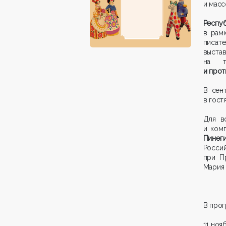
и мас
Респу
в рам
писате
выста
на 
и про
В сен
в гост
Для в
и ком
Пинеги
Россий
при П
Мария 
В прог
11 ноя