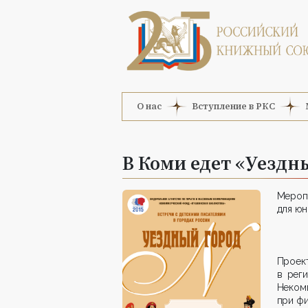
О нас
Вступление в РКС
В Коми едет «Уездн
Мероп
для юн
Проек
в рег
Неко
при фи