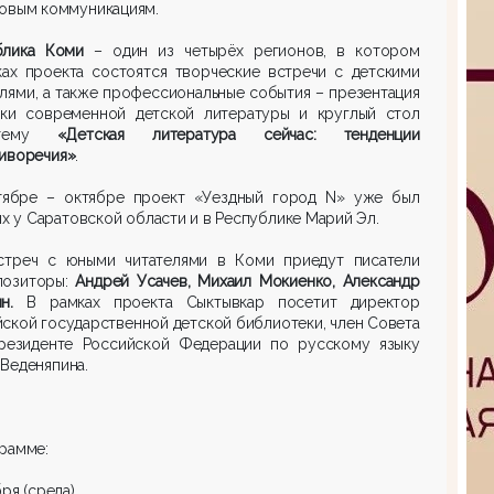
совым коммуникациям.
блика Коми
– один из четырёх регионов, в котором
ках проекта состоятся творческие встречи с детскими
лями, а также профессиональные события – презентация
вки современной детской литературы и круглый стол
тему
«Детская литература сейчас: тенденции
тиворечия»
.
тябре – октябре проект «Уездный город N» уже был
ях у Саратовской области и в Республике Марий Эл.
стреч с юными читателями в Коми приедут писатели
позиторы:
Андрей Усачев, Михаил Мокиенко, Александр
н.
В рамках проекта Сыктывкар посетит директор
ской государственной детской библиотеки, член Совета
резиденте Российской Федерации по русскому языку
Веденяпина.
рамме:
бря (среда)