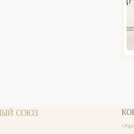
КО
+7(9