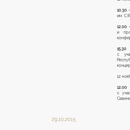
10.30
–
им. С.Я
12.00
–
и про
конфер
15.30
–
с уча
Респу
концер
12 ноя
12.00
–
с уча
Савина
29.10.2015