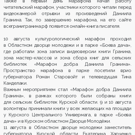
Также в первый день марафона начал работу
читательский марафон, участники которого читали перед
видеокамерой отрывки из произведений Даниила
Гранина. Так, по завершению марафона, на его сайте
всегранигранина.рф появится онлайн-книга писателя.
10 августа культурологический марафон проходил
в Областном дворце молодежи и в парке «Боева дача»,
где работали зона записи видеоверсии книги Гранина,
зона мастер-классов и зона сбора книг для сельских
библиотек «Марафон добра Даниила Гранина».
Пространство марафона в парке посетили врио
губернатора Роман Старовойт и телеведущая Тина
Канделаки.
Важным мероприятием стал «Марафон добра Даниила
Гранина», в рамках которого были собраны книги
для сельских библиотек Курской области. 9 и 10 августа
волонтеры принимали книги у всех желающих на площади
у Курского Центрального Универмага, в парке «Боева
дача» и в Курском областном Дворце Молодёжи.
11 августа в Областном дворце молодежи заместитель
губернатора Курской области Екатерина Харченко