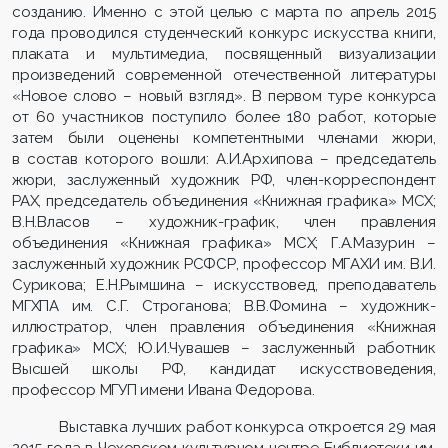
созданию. Именно с этой целью с марта по апрель 2015
года проводился студенческий конкурс искусства книги,
плаката и мультимедиа, посвященный визуализации
произведений современной отечественной литературы
«Новое слово – новый взгляд». В первом туре конкурса
от 60 участников поступило более 180 работ, которые
затем были оценены компетентными членами жюри,
в состав которого вошли: А.И.Архипова – председатель
жюри, заслуженный художник РФ, член-корреспондент
РАХ, председатель объединения «Книжная графика» МСХ;
В.Н.Власов – художник-график, член правления
объединения «Книжная графика» МСХ; Г.А.Мазурин –
заслуженный художник РСФСР, профессор МГАХИ им. В.И.
Сурикова; Е.Н.Рымшина – искусствовед, преподаватель
МГХПА им. С.Г. Строганова; В.В.Фомина – художник-
иллюстратор, член правления объединения «Книжная
графика» МСХ; Ю.И.Чувашев – заслуженный работник
Высшей школы РФ, кандидат искусствоведения,
профессор МГУП имени Ивана Федорова.
Выставка лучших работ конкурса откроется 29 мая