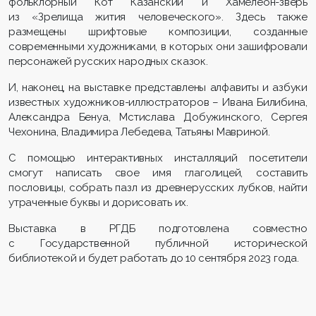
фольклорный Кот Казанский и Хамелеон-зверь
из «Зрелища жития человеческого». Здесь также
размещены шрифтовые композиции, созданные
современными художниками, в которых они зашифровали
персонажей русских народных сказок.
И, наконец, на выставке представлены алфавиты и азбуки
известных художников-иллюстраторов – Ивана Билибина,
Александра Бенуа, Мстислава Добужинского, Сергея
Чехонина, Владимира Лебедева, Татьяны Мавриной.
С помощью интерактивных инсталляций посетители
смогут написать свое имя глаголицей, составить
пословицы, собрать пазл из древнерусских лубков, найти
утраченные буквы и дорисовать их.
Выставка в РГДБ подготовлена совместно
с Государственной публичной исторической
библиотекой и будет работать до 10 сентября 2023 года.