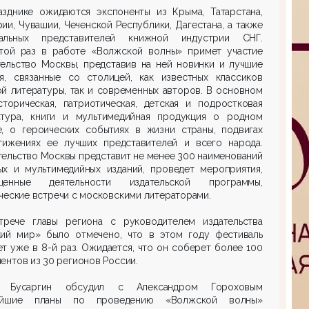
азднике ожидаются экспоненты из Крыма, Татарстана,
ии, Чувашии, Чеченской Республики, Дагестана, а также
альных представителей книжной индустрии СНГ.
той раз в работе «Волжской волны» примет участие
тельство Москвы, представив на ней новинки и лучшие
ия, связанные со столицей, как известных классиков
й литературы, так и современных авторов. В основном
сторическая, патриотическая, детская и подростковая
атура, книги и мультимедийная продукция о родном
е, о героических событиях в жизни страны, подвигах
тижениях ее лучших представителей и всего народа.
ельство Москвы представит не менее 300 наименований
ых и мультимедийных изданий, проведет мероприятия,
щенные деятельности издательской программы,
ческие встречи с московскими литераторами.
трече главы региона с руководителем издательства
кий мир» было отмечено, что в этом году фестиваль
т уже в 8-й раз. Ожидается, что он соберет более 100
ентов из 30 регионов России.
н Бусаргин обсудил с Александром Гороховым
ейшие планы по проведению «Волжской волны»