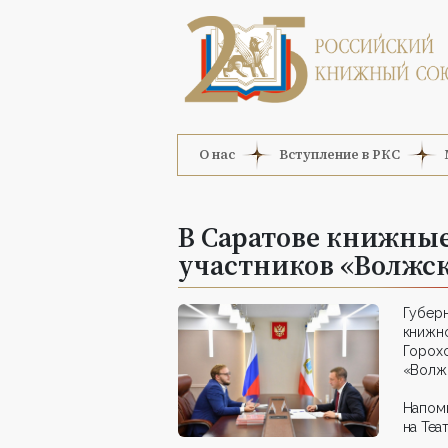
О нас
Вступление в РКС
В Саратове книжные
участников «Волжс
Губер
книжн
Горох
«Волжс
Напом
на Теа