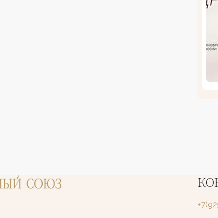
КО
+7(9