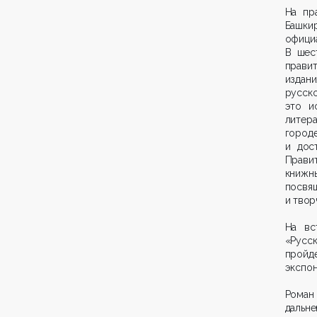
На пр
Башкир
офици
В шес
прави
издан
русско
это и
литер
город
и дос
Правит
книжн
посвя
и твор
На вс
«Русс
пройде
экспон
Рома
дальн