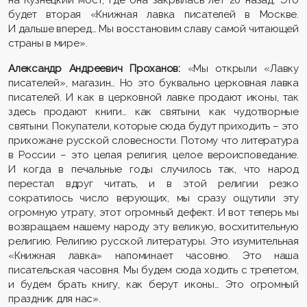
на Кузнецкий мост, где она закрылась лет 20 назад. Это
будет вторая «Книжная лавка писателей в Москве.
И дальше вперед… Мы восстановим славу самой читающей
страны в мире».
Александр Андреевич Проханов:
«Мы открыли «Лавку
писателей», магазин… Но это буквально церковная лавка
писателей. И как в церковной лавке продают иконы, так
здесь продают книги… как святыни, как чудотворные
святыни. Покупатели, которые сюда будут приходить – это
прихожане русской словесности. Потому что литература
в России – это целая религия, целое вероисповедание.
И когда в печальные годы случилось так, что народ
перестал вдруг читать, и в этой религии резко
сократилось число верующих, мы сразу ощутили эту
огромную утрату, этот огромный дефект. И вот теперь мы
возвращаем нашему народу эту великую, восхитительную
религию. Религию русской литературы. Это изумительная
«Книжная лавка» напоминает часовню. Это наша
писательская часовня. Мы будем сюда ходить с трепетом,
и будем брать книгу, как берут иконы… Это огромный
праздник для нас».