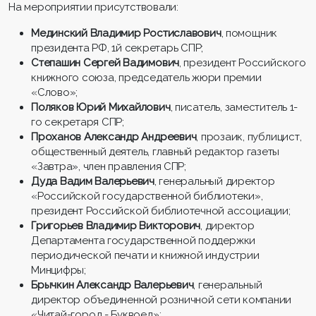
На мероприятии присутствовали:
Мединский Владимир Ростиславович
, помощник
президента РФ, 1й секретарь СПР;
Степашин Сергей Вадимович
, президент Российского
книжного союза, председатель жюри премии
«Слово»;
Поляков Юрий Михайлович
, писатель, заместитель 1-
го секретаря СПР;
Проханов Александр Андреевич
, прозаик, публицист,
общественный деятель, главный редактор газеты
«Завтра», член правления СПР;
Дуда Вадим Валерьевич
, генеральный директор
«Российской государственной библиотеки»,
президент Российской библиотечной ассоциации;
Григорьев Владимир Викторович
, директор
Департамента государственной поддержки
периодической печати и книжной индустрии
Минцифры;
Брычкин Александр Валерьевич
, генеральный
директор объединенной розничной сети компании
«Читай-город - Буквоед»;