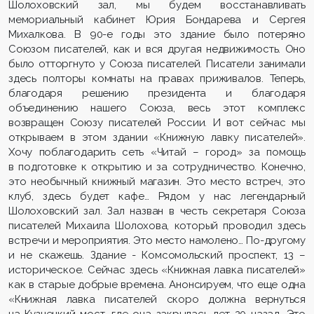
Шолоховский зал, мы будем восстанавливать
мемориальный кабинет Юрия Бондарева и Сергея
Михалкова. В 90-е годы это здание было потеряно
Союзом писателей, как и вся другая недвижимость. Оно
было отторгнуто у Союза писателей. Писатели занимали
здесь полторы комнаты на правах приживалов. Теперь,
благодаря решению президента и благодаря
объединению нашего Союза, весь этот комплекс
возвращен Союзу писателей России. И вот сейчас мы
открываем в этом здании «Книжную лавку писателей».
Хочу поблагодарить сеть «Читай – город» за помощь
в подготовке к открытию и за сотрудничество. Конечно,
это необычный книжный магазин. Это место встреч, это
клуб, здесь будет кафе… Рядом у нас легендарный
Шолоховский зал. Зал назван в честь секретаря Союза
писателей Михаила Шолохова, который проводил здесь
встречи и мероприятия. Это место намолено… По-другому
и не скажешь. Здание - Комсомольский проспект, 13 –
историческое. Сейчас здесь «Книжная лавка писателей»
как в старые добрые времена. Анонсируем, что еще одна
«Книжная лавка писателей скоро должна вернуться