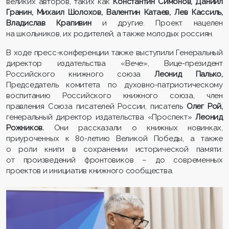
великих авторов, таких как
Константин Симонов, Даниил
Гранин, Михаил Шолохов, Валентин Катаев, Лев Кассиль,
Владислав Крапивин
и другие. Проект нацелен
на школьников, их родителей, а также молодых россиян.
В ходе пресс-конференции также выступили Генеральный
директор издательства «Вече», Вице-президент
Российского книжного союза
Леонид Палько,
Председатель комитета по духовно-патриотическому
воспитанию Российского книжного союза, член
правления Союза писателей России, писатель
Олег Рой,
генеральный директор издательства «Проспект»
Леонид
Рожников.
Они рассказали о книжных новинках,
приуроченных к 80-летию Великой Победы, а также
о роли книги в сохранении исторической памяти:
от произведений фронтовиков – до современных
проектов и инициатив книжного сообщества.