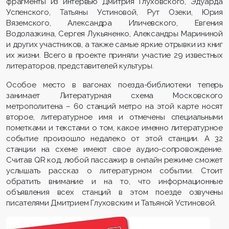
фрагменты из интервью Дмитрия Глуховского, Эдуарда
Успенского, Татьяны Устиновой, Рут Озеки, Юрия
Вяземского, Александра Иличевского, Евгения
Водолазкина, Сергея Лукьяненко, Александры Марининой
и других участников, а также самые яркие отрывки из книг
их жизни. Всего в проекте приняли участие 29 известных
литераторов, представителей культуры.
Особое место в вагонах поезда-библиотеки теперь
занимает Литературная схема Московского
метрополитена – 60 станций метро на этой карте носят
второе, литературное имя и отмечены специальными
пометками и текстами о том, какое именно литературное
событие произошло недалеко от этой станции. А 32
станции на схеме имеют свое аудио-сопровождение.
Считав QR код, любой пассажир в онлайн режиме сможет
услышать рассказ о литературном событии. Стоит
обратить внимание и на то, что информационные
объявления всех станций в этом поезде озвучены
писателями Дмитрием Глуховским и Татьяной Устиновой.