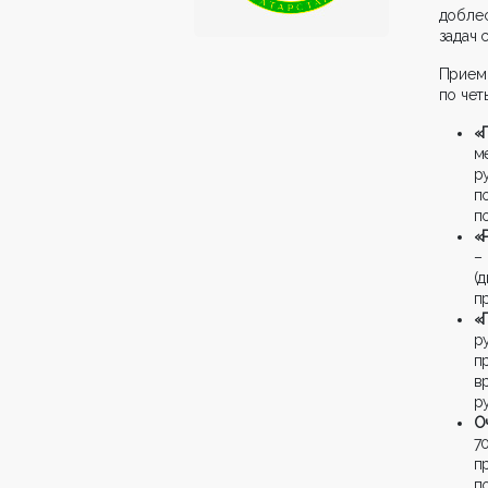
доблес
задач 
Прием
по чет
«
м
р
п
п
«
–
(
п
«
р
п
в
р
О
7
п
п