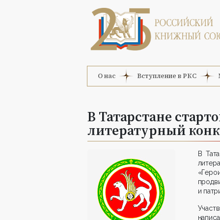
О нас
Вступление в РКС
В Татарстане старто
литературный конк
В Тат
литер
«Герои
продв
и патр
Участ
напис