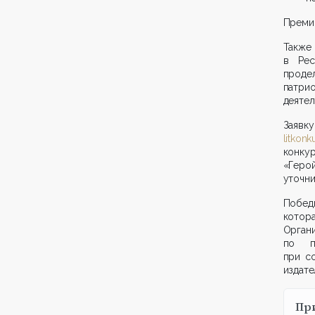
Премии
Также 
в Рес
прод
патри
деятел
Заяв
litkonk
конку
«Геро
уточни
Побед
котора
Орган
по п
при с
издате
Пр