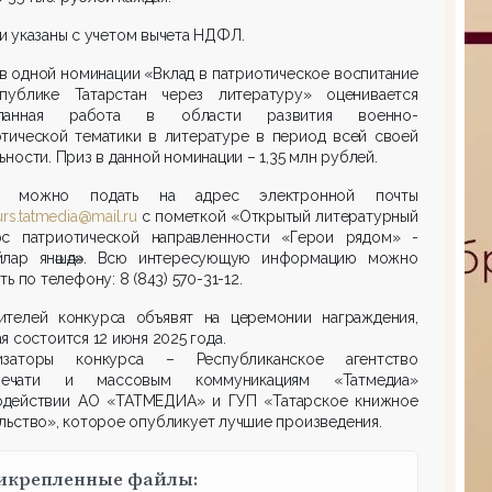
 указаны с учетом вычета НДФЛ.
в одной номинации «Вклад в патриотическое воспитание
публике Татарстан через литературу» оценивается
еланная работа в области развития военно-
отической тематики в литературе в период всей своей
ьности. Приз в данной номинации – 1,35 млн рублей.
ку можно подать на адрес электронной почты
urs.tatmedia@mail.ru
с пометкой «Открытый литературный
рс патриотической направленности «Герои рядом» -
йлар янәшәдә». Всю интересующую информацию можно
ть по телефону: 8 (843) 570-31-12.
ителей конкурса объявят на церемонии награждения,
я состоится 12 июня 2025 года.
изаторы конкурса – Республиканское агентство
ечати и массовым коммуникациям «Татмедиа»
одействии АО «ТАТМЕДИА» и ГУП «Татарское книжное
льство», которое опубликует лучшие произведения.
икрепленные файлы: