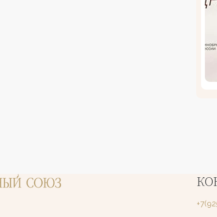
КО
+7(9