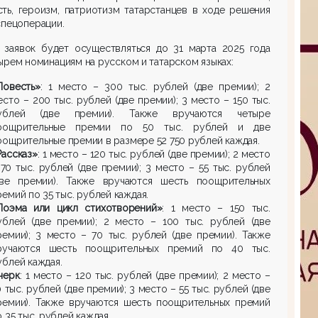
ть, героизм, патриотизм татарстанцев в ходе решения
спецоперации.
 заявок будет осуществляться до 31 марта 2025 года
ырем номинациям на русском и татарском языках:
Повесть»
: 1 место – 300 тыс. рублей (две премии); 2
есто – 200 тыс. рублей (две премии); 3 место – 150 тыс.
ублей (две премии). Также вручаются четыре
оощрительные премии по 50 тыс. рублей и две
оощрительные премии в размере 52 750 рублей каждая.
Рассказ»
: 1 место – 120 тыс. рублей (две премии); 2 место
 70 тыс. рублей (две премии); 3 место – 55 тыс. рублей
две премии). Также вручаются шесть поощрительных
ремий по 35 тыс. рублей каждая.
Поэма или цикл стихотворений»
: 1 место – 150 тыс.
ублей (две премии); 2 место – 100 тыс. рублей (две
ремии); 3 место – 70 тыс. рублей (две премии). Также
ручаются шесть поощрительных премий по 40 тыс.
ублей каждая.
черк
: 1 место – 120 тыс. рублей (две премии); 2 место –
0 тыс. рублей (две премии); 3 место – 55 тыс. рублей (две
ремии). Также вручаются шесть поощрительных премий
о 35 тыс. рублей каждая.