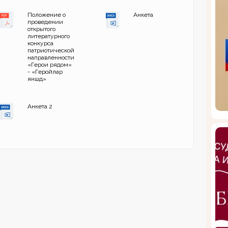
Положение о
Анкета
проведении
открытого
литературного
конкурса
патриотической
направленности
«Герои рядом»
- «Геройлар
янәшәдә»
Анкета 2