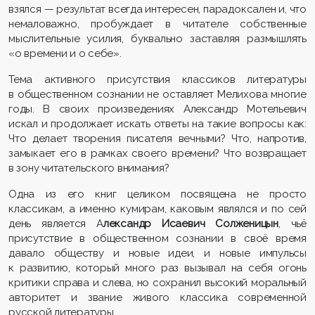
взялся — результат всегда интересен, парадоксален и, что
немаловажно, пробуждает в читателе собственные
мыслительные усилия, буквально заставляя размышлять
«о времени и о себе».
Тема активного присутствия классиков литературы
в общественном сознании не оставляет Мелихова многие
годы. В своих произведениях Александр Мотельевич
искал и продолжает искать ответы на такие вопросы как:
Что делает творения писателя вечными? Что, напротив,
замыкает его в рамках своего времени? Что возвращает
в зону читательского внимания?
Одна из его книг целиком посвящена не просто
классикам, а именно кумирам, каковым являлся и по сей
день является А
лександр Исаевич Солженицын
, чьё
присутствие в общественном сознании в своё время
давало обществу и новые идеи, и новые импульсы
к развитию, который много раз вызывал на себя огонь
критики справа и слева, но сохранил высокий моральный
авторитет и звание живого классика современной
русской литературы.