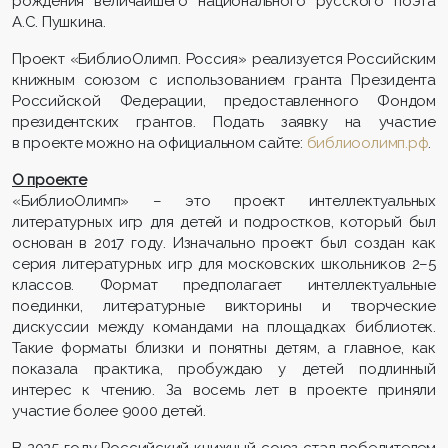
рождения величайшего национального русского поэта
А.С. Пушкина.
Проект «БиблиоОлимп. Россия» реализуется Российским
книжным союзом с использованием гранта Президента
Российской Федерации, предоставленного Фондом
президентских грантов. Подать заявку на участие
в проекте можно на официальном сайте:
библиоолимп.рф
.
О проекте
«БиблиоОлимп» – это проект интеллектуальных
литературных игр для детей и подростков, который был
основан в 2017 году. Изначально проект был создан как
серия литературных игр для московских школьников 2–5
классов. Формат предполагает интеллектуальные
поединки, литературные викторины и творческие
дискуссии между командами на площадках библиотек.
Такие форматы близки и понятны детям, а главное, как
показала практика, пробуждаю у детей подлинный
интерес к чтению. За восемь лет в проекте приняли
участие более 9000 детей.
В 2025 году Российский книжный союз стал победителем