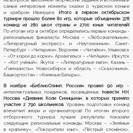
самые интересные моменты сказки о чудесном коньке
и храбром Иванушке.
Итого в первом октябрьском
турнире прошло
более 80 игр, которые
объединили
378
команд из 280 школ страны
и
2700 юных читателей!
По итогам игр в октябре определились первые команды -
региональные финалисты: Москва – «Любознательные»,
«Литературный экспресс» и «Неугомонные», Санкт-
Петербург – «Читарики», Воронеж – «Читайки», Ульяновск
– «От корки до корки», Архангельск – «ЧитАшки», Иркутск
– «Кот учёный», Якутск – «Литературные маги», Казань –
«Гимназисты», Новосибирск и область – «Сказочники»,
Башкортостан – «Книжные Батыры»,
В ноябре
«БиблиоОлимп. Россия»
провел 90 игр
–
интеллектуальных поединков, посвящённых
повести Н.Н.
Носова «Дневник Коли Синицына»
,
в которых приняло
участие
2 790 школьников.
Уровень подготовки команд
впечатлил жюри и организаторов! По итогам второго
отборочного турнира лучшие результаты показали
следующие региональные команды: Москва – «Зелёные
в крапинку», «Покорители книг», «Пёстрый слонёнок»,