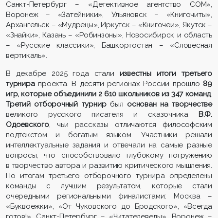
Санкт-Петербург – «Детективное агентство СОМ»,
Воронеж – «Затейники», Ульяновск – «Книгочиты»,
Архангельск – «Мудрецы», Иркутск – «Книгочеи», Якутск –
«Знайки», Казань – «Робинзоны», Новосибирск и область
– «Русские классики», Башкортостан – «Словесная
вертикаль».
В декабре 2025 года стали
известны итоги третьего
турнира
проекта. В десяти регионах России прошло
89
игр
, которые объединили
2 610 школьников из 347 команд
.
Третий отборочный турнир
был
основан на
творчеств
е
великого русского писателя и сказочника
В.Ф.
Одоевского
, чьи рассказы отличаются философским
подтекстом и богатым языком. Участники решали
интеллектуальные задания и отвечали на самые разные
вопросы, что способствовало глубокому погружению
в творчество автора и развитию критического мышления.
По итогам третьего отборочного турнира определены
команды с лучшим результатом, которые стали
очередными региональными финалистами: Москва –
«Буквоежки», «От Чуковского до Бродского», «Всегда
готов!», Санкт-Петербург – «Читателеведы», Воронеж –