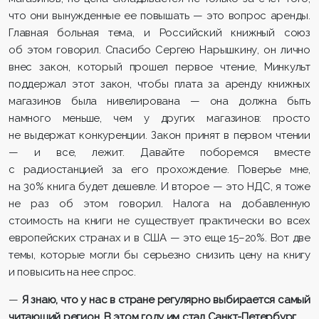
что они вынужденные ее повышать — это вопрос аренды.
Главная больная тема, и Российский книжный союз
об этом говорил. Спасибо Сергею Нарышкину, он лично
внес закон, который прошел первое чтение, Минкульт
поддержал этот закон, чтобы плата за аренду книжных
магазинов была нивелирована — она должна быть
намного меньше, чем у других магазинов: просто
не выдержат конкуренции. Закон принят в первом чтении
— и все, лежит. Давайте поборемся вместе
с радиостанцией за его прохождение. Поверье мне,
на 30% книга будет дешевле. И второе — это НДС, я тоже
не раз об этом говорил. Налога на добавленную
стоимость на книги не существует практически во всех
европейских странах и в США — это еще 15–20%. Вот две
темы, которые могли бы серьезно снизить цену на книгу
и повысить на нее спрос.
—
Я знаю, что у нас в стране регулярно выбирается самый
читающий регион. В этом году им стал Санкт-Петербург.