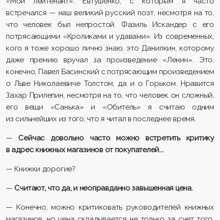
«Мой лейтенант». Евтушенко, с которым я часто
встречался — наш великий русский поэт, несмотря на то,
что человек был непростой. Фазиль Искандер с его
потрясающими «Кроликами и удавами». Из современных,
кого я тоже хорошо лично знаю, это Данилкин, которому
даже премию вручал за произведение «Ленин». Это,
конечно, Павел Басинский с потрясающим произведением
о Льве Николаевиче Толстом, да и о Горьком. Нравится
Захар Прилепин, несмотря на то, что человек он сложный,
его вещи «Санька» и «Обитель» я считаю одним
из сильнейших из того, что я читал в последнее время.
—
Сейчас довольно часто можно встретить критику
в адрес книжных магазинов от покупателей...
— Книжки дорогие?
—
Считают, что да, и неоправданно завышенная цена.
— Конечно, можно критиковать руководителей книжных
магазинов, но цена складывается не только за счет того,