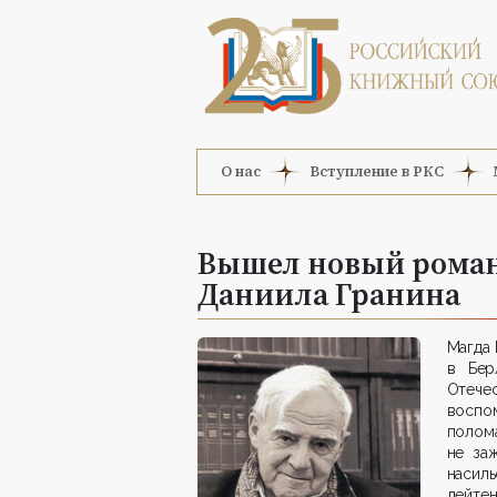
О нас
Вступление в РКС
Вышел новый роман
Даниила Гранина
Магда 
в Бер
Отеч
воспо
полом
не за
наси
лейтен