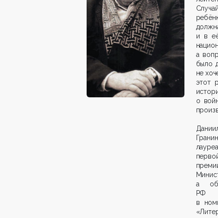
Случа
ребёнк
должна
и в е
нацио
а вопр
было д
не хоч
этот 
истор
о вой
произв
Дании
Грани
лауре
перво
преми
Минис
а об
РФ
в ном
«Лите