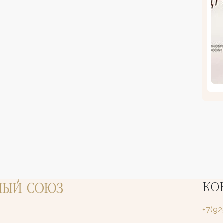
КО
+7(9