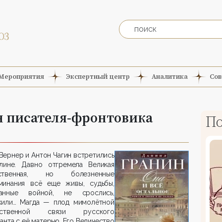
Мероприятия
Экспертный центр
Аналитика
Сов
 писателя-фронтовика
По
Вернер и Антон Чагин встретились
лине. Давно отгремела Великая
ественная, но болезненные
минания всё еще живы, судьбы,
анные войной, не срослись,
жили… Магда — плод мимолётной
льственной связи русского
анта с её матерью. Его Величество