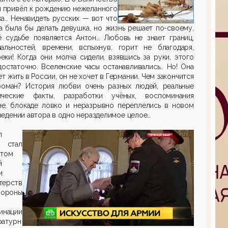
й привёл к рождению нежеланного
а… Ненавидеть русских — вот что
 была бы делать девушка, но жизнь решает по-своему,
ё судьбе появляется Антон… Любовь не знает границ,
нальностей, времени, вспыхнув, горит не благодаря,
еки! Когда они молча сидели, взявшись за руки, этого
остаточно. Вселенские часы останавливались… Но! Она
ет жить в России, он не хочет в Германии. Чем закончится
роман? История любви очень разных людей, реальные
ические факты, разработки учёных, воспоминания
не, блокаде ловко и неразрывно переплелись в новом
едении автора в одно неразделимое целое…
л
н стал
атом
й
и
терств
ороны
инации
ратурн