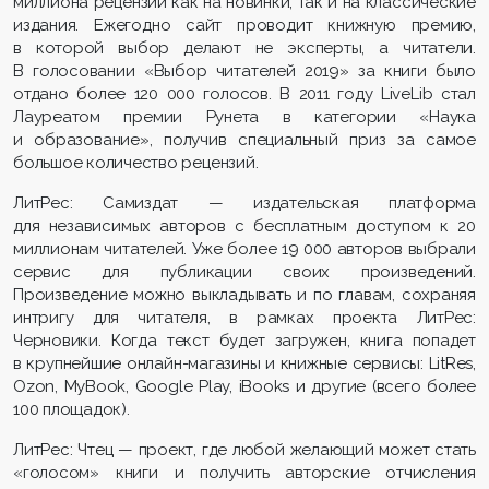
миллиона рецензий как на новинки, так и на классические
издания. Ежегодно сайт проводит книжную премию,
в которой выбор делают не эксперты, а читатели.
В голосовании «Выбор читателей 2019» за книги было
отдано более 120 000 голосов. В 2011 году LiveLib стал
Лауреатом премии Рунета в категории «Наука
и образование», получив специальный приз за самое
большое количество рецензий.
ЛитРес: Самиздат — издательская платформа
для независимых авторов с бесплатным доступом к 20
миллионам читателей. Уже более 19 000 авторов выбрали
сервис для публикации своих произведений.
Произведение можно выкладывать и по главам, сохраняя
интригу для читателя, в рамках проекта ЛитРес:
Черновики. Когда текст будет загружен, книга попадет
в крупнейшие онлайн-магазины и книжные сервисы: LitRes,
Ozon, MyBook, Google Play, iBooks и другие (всего более
100 площадок).
ЛитРес: Чтец — проект, где любой желающий может стать
«голосом» книги и получить авторские отчисления