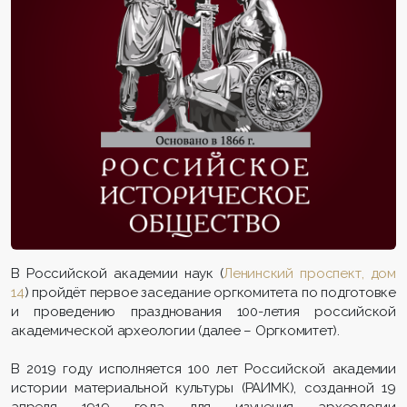
В Российской академии наук (
Ленинский проспект, дом
14
) пройдёт первое заседание оргкомитета по подготовке
и проведению празднования 100-летия российской
академической археологии (далее – Оргкомитет).
В 2019 году исполняется 100 лет Российской академии
истории материальной культуры (РАИМК), созданной 19
апреля 1919 года для изучения археологии