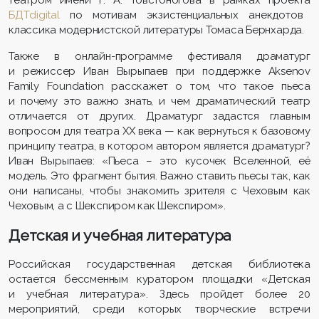
БДТdigital
по мотивам экзистенциальных анекдотов
классика модернистской литературы Томаса Бернхарда.
Также в онлайн-программе фестиваля драматург
и режиссер Иван Вырыпаев при поддержке Aksenov
Family Foundation расскажет о том, что такое пьеса
и почему это важно знать, и чем драматический театр
отличается от других. Драматург задастся главным
вопросом для театра XX века — как вернуться к базовому
принципу театра, в котором автором является драматург?
Иван Вырыпаев: «Пьеса – это кусочек Вселенной, её
модель. Это фрагмент бытия. Важно ставить пьесы так, как
они написаны, чтобы знакомить зрителя с Чеховым как
Чеховым, а с Шекспиром как Шекспиром».
Детская и учебная литература
Российская государственная детская библиотека
остается бессменным куратором площадки «Детская
и учебная литература». Здесь пройдет более 20
мероприятий, среди которых творческие встречи