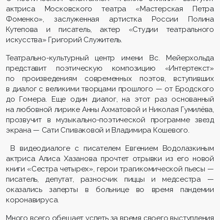
актриса Московского театра «Мастерская Петра
Фоменко», заслуженная артистка России Полина
Кутепова и писатель, актер «Студии театрального
искусства» Григорий Служитель.
Театрально-культурный центр имени Вс. Мейерхольда
представит поэтическую композицию «Интертекст»
по произведениям современных поэтов, вступивших
в диалог с великими творцами прошлого — от Бродского
до Гомера. Еще один диалог, на этот раз основанный
на любовной лирике Анны Ахматовой и Николая Гумилёва,
прозвучит в музыкально-поэтической программе звезд
экрана — Сати Спиваковой и Владимира Кошевого.
В видеодиалоге с писателем Евгением Водолазкиным
актриса Алиса Хазанова прочтет отрывки из его новой
книги «Сестра четырех», герои трагикомической пьесы —
писатель, депутат, разносчик пиццы и медсестра —
оказались заперты в больнице во время пандемии
коронавируса.
Много всего обещает успеть за время своего выступления