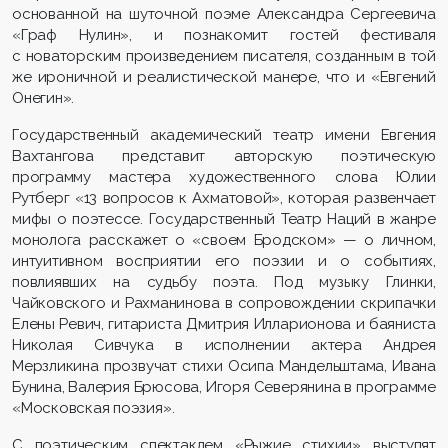
основанной на шуточной поэме Александра Сергеевича
«Граф Нулин», и познакомит гостей фестиваля
с новаторским произведением писателя, созданным в той
же ироничной и реалистической манере, что и «Евгений
Онегин».
Государственный академический театр имени Евгения
Вахтангова представит авторскую поэтическую
программу мастера художественного слова Юлии
Рутберг «13 вопросов к Ахматовой», которая развенчает
мифы о поэтессе. Государственный Театр Наций в жанре
монолога расскажет о «своем Бродском» — о личном,
интуитивном восприятии его поэзии и о событиях,
повлиявших на судьбу поэта. Под музыку Глинки,
Чайковского и Рахманинова в сопровождении скрипачки
Елены Ревич, гитариста Дмитрия Илларионова и баяниста
Николая Сивчука в исполнении актера Андрея
Мерзликина прозвучат стихи Осипа Мандельштама, Ивана
Бунина, Валерия Брюсова, Игоря Северянина в программе
«Московская поэзия».
С поэтическим спектаклем «Рыжие стихии» выступят