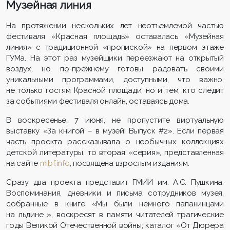
Музейная линия
На протяжении нескольких лет неотъемлемой частью
фестиваля «Красная площадь» оставалась «Музейная
линия» с традиционной «пропиской» на первом этаже
ГУМа. На этот раз музейщики переезжают на открытый
воздух, но по-прежнему готовы радовать своими
уникальными программами, доступными, что важно,
не только гостям Красной площади, но и тем, кто следит
за событиями фестиваля онлайн, оставаясь дома.
В воскресенье, 7 июня, не пропустите виртуальную
выставку «За книгой – в музей! Выпуск #2». Если первая
часть проекта рассказывала о необычных коллекциях
детской литературы, то вторая «серия», представленная
на сайте
mibf.info
, посвящена взрослым изданиям.
Сразу два проекта представит ГМИИ им. А.С. Пушкина.
Воспоминания, дневники и письма сотрудников музея,
собранные в книге «Мы были немного папанинцами
на льдине…», воскресят в памяти читателей трагические
годы Великой Отечественной войны; каталог «От Дюрера