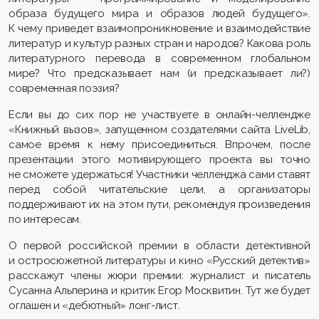
образа будущего мира и образов людей будущего».
К чему приведет взаимопроникновение и взаимодействие
литератур и культур разных стран и народов? Какова роль
литературного перевода в современном глобальном
мире? Что предсказывает нам (и предсказывает ли?)
современная поэзия?
Если вы до сих пор не участвуете в онлайн-челлендже
«Книжный вызов», запущенном создателями сайта LiveLib,
самое время к нему присоединиться. Впрочем, после
презентации этого мотивирующего проекта вы точно
не сможете удержаться! Участники челленджа сами ставят
перед собой читательские цели, а организаторы
поддерживают их на этом пути, рекомендуя произведения
по интересам.
О первой российской премии в области детективной
и остросюжетной литературы и кино «Русский детектив»
расскажут члены жюри премии: журналист и писатель
Сусанна Альперина и критик Егор Москвитин. Тут же будет
оглашен и «дебютный» лонг-лист.