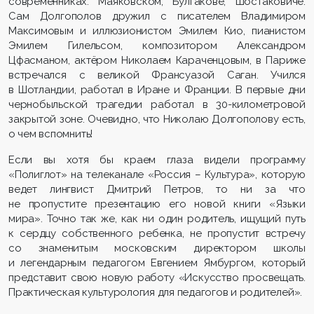
современниках: Маяковском, Булгакове, Шостаковиче.
Сам Долгополов дружил с писателем Владимиром
Максимовым и иллюзионистом Эмилем Кио, пианистом
Эмилем Гилельсом, композитором Александром
Цфасманом, актёром Николаем Караченцовым, в Париже
встречался с великой Франсуазой Саган. Учился
в Шотландии, работал в Иране и Франции. В первые дни
чернобыльской трагедии работал в 30-километровой
закрытой зоне. Очевидно, что Николаю Долгополову есть,
о чем вспомнить!
Если вы хотя бы краем глаза видели программу
«Полиглот» на телеканале «Россия – Культура», которую
ведет лингвист Дмитрий Петров, то ни за что
не пропустите презентацию его новой книги «Языки
мира». Точно так же, как ни один родитель, ищущий путь
к сердцу собственного ребенка, не пропустит встречу
со знаменитым московским директором школы
и легендарным педагогом Евгением Ямбургом, который
представит свою новую работу «Искусство просвещать.
Практическая культурология для педагогов и родителей».