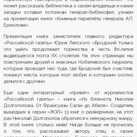
может рассказать библиотека о своем владельце и какие
загадки оставил потомкам генерал-библиофил, узнаем
на презентации книги «Книжные переплёты генерала А.П.
Ермолова».
Презентация книги заместителя главного редактора
«Российской газеты» Юрия Лепского «Бродский только
что ушёл» продолжает торжества в честь 80-летия
выдающегося поэта XX столетия. На этих страницах мы
повстречаем друзей и знакомых Нобелевского лауреата,
которые проводят нас туда, где Бродский был счастлив,
покажут места, которые поэт любил и которыми охотно
делился с другими.
Еще один литературный «привет» от журналистов
«Российской газеты» – книга «Из блокнота Николая
Долгополова. От Франсуазы Саган до Абеля». Создатель
вышедших в серии «ЖЗЛ» 13 книг о разведчиках, на этот
раз Николай Долгополов обратился к мемуарному жанру.
В этой книге столько имён! Нигде больше не прочитать
о том, что рассказывал автору отец о своих