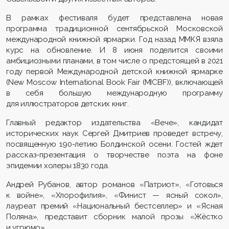
В рамках фестиваля будет представлена новая
программа традиционной сентябрьской Московской
международной книжной ярмарки. Год назад ММКЯ взяла
курс на обновление. И 8 июня поделится своими
амбициозными планами, в том числе о предстоящей в 2021
году первой Международной детской книжной ярмарке
(New Moscow International Book Fair (MICBF)), включающей
в себя большую международную программу
для иллюстраторов детских книг.
Главный редактор издательства «Вече», кандидат
исторических наук Сергей Дмитриев проведет встречу,
посвященную 190-летию Болдинской осени. Гостей ждет
рассказ-презентация о творчестве поэта на фоне
эпидемии холеры 1830 года.
Андрей Рубанов, автор романов «Патриот», «Готовься
к войне», «Хлорофилия», «Финист — ясный сокол»,
лауреат премий «Национальный бестселлер» и «Ясная
Поляна», представит сборник малой прозы «Жёстко
и угрюмо».