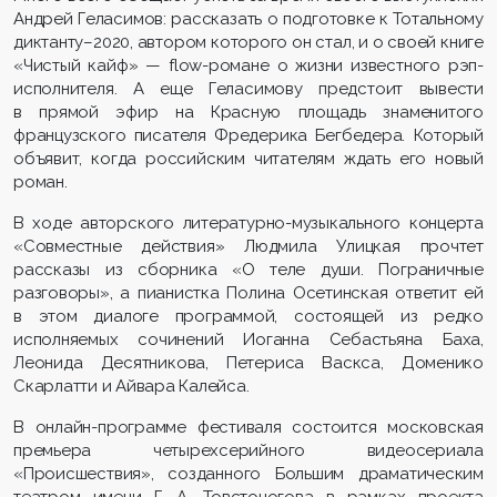
Андрей Геласимов: рассказать о подготовке к Тотальному
диктанту–2020, автором которого он стал, и о своей книге
«Чистый кайф» — flow-романе о жизни известного рэп-
исполнителя. А еще Геласимову предстоит вывести
в прямой эфир на Красную площадь знаменитого
французского писателя Фредерика Бегбедера. Который
объявит, когда российским читателям ждать его новый
роман.
В ходе авторского литературно-музыкального концерта
«Совместные действия» Людмила Улицкая прочтет
рассказы из сборника «О теле души. Пограничные
разговоры», а пианистка Полина Осетинская ответит ей
в этом диалоге программой, состоящей из редко
исполняемых сочинений Иоганна Себастьяна Баха,
Леонида Десятникова, Петериса Васкса, Доменико
Скарлатти и Айвара Калейса.
В онлайн-программе фестиваля состоится московская
премьера четырехсерийного видеосериала
«Происшествия», созданного Большим драматическим
театром имени Г. А. Товстоногова в рамках проекта