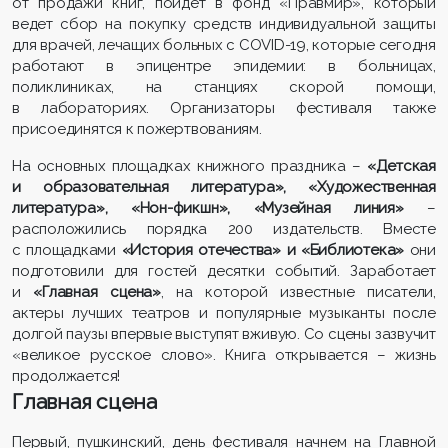
от продажи книг, пойдет в фонд «Правмир», который
ведет сбор на покупку средств индивидуальной защиты
для врачей, лечащих больных с COVID-19, которые сегодня
работают в эпицентре эпидемии: в больницах,
поликлиниках, на станциях скорой помощи,
в лабораториях. Организаторы фестиваля также
присоединятся к пожертвованиям.
На основных площадках книжного праздника –
«Детская
и образовательная литература», «Художественная
литература», «Нон-фикшн», «Музейная линия»
–
расположились порядка 200 издательств. Вместе
с площадками
«История отечества» и «Библиотека»
они
подготовили для гостей десятки событий. Заработает
и
«Главная сцена»
, на которой известные писатели,
актеры лучших театров и популярные музыканты после
долгой паузы впервые выступят вживую. Со сцены зазвучит
«великое русское слово». Книга открывается – жизнь
продолжается!
Главная сцена
Первый, пушкинский, день фестиваля начнем на Главной