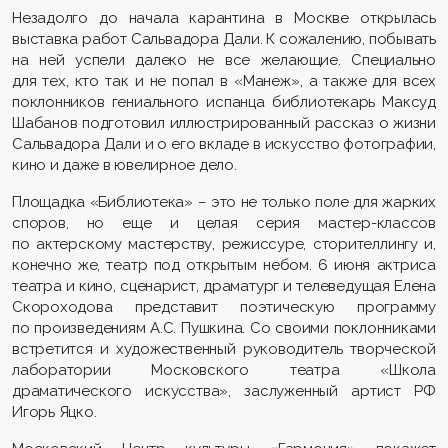
Незадолго до начала карантина в Москве открылась
выставка работ Сальвадора Дали. К сожалению, побывать
на ней успели далеко не все желающие. Специально
для тех, кто так и не попал в «Манеж», а также для всех
поклонников гениального испанца библиотекарь Максуд
Шабанов подготовил иллюстрированный рассказ о жизни
Сальвадора Дали и о его вкладе в искусство фотографии,
кино и даже в ювелирное дело.
Площадка «Библиотека» – это не только поле для жарких
споров, но еще и целая серия мастер-классов
по актерскому мастерству, режиссуре, сторителлингу и,
конечно же, театр под открытым небом. 6 июня актриса
театра и кино, сценарист, драматург и телеведущая Елена
Скороходова представит поэтическую программу
по произведениям А.С. Пушкина. Со своими поклонниками
встретится и художественный руководитель творческой
лаборатории Московского театра «Школа
драматического искусства», заслуженный артист РФ
Игорь Яцко.