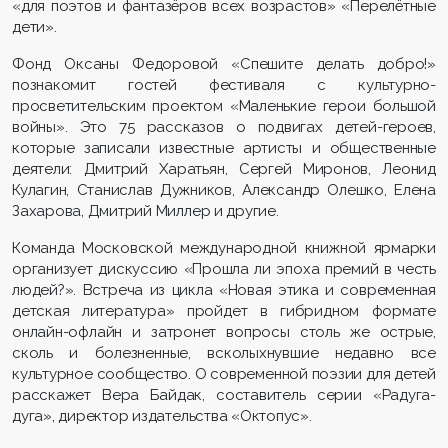
«для поэтов и фантазёров всех возрастов» «Перелётные
дети».
Фонд Оксаны Федоровой «Спешите делать добро!»
познакомит гостей фестиваля с культурно-
просветительским проектом «Маленькие герои большой
войны». Это 75 рассказов о подвигах детей-героев,
которые записали известные артисты и общественные
деятели: Дмитрий Харатьян, Сергей Миронов, Леонид
Кулагин, Станислав Дужников, Александр Олешко, Елена
Захарова, Дмитрий Миллер и другие.
Команда Московской международной книжной ярмарки
организует дискуссию «Прошла ли эпоха премий в честь
людей?». Встреча из цикла «Новая этика и современная
детская литература» пройдет в гибридном формате
онлайн-офлайн и затронет вопросы столь же острые,
сколь и болезненные, всколыхнувшие недавно все
культурное сообщество. О современной поэзии для детей
расскажет Вера Байдак, составитель серии «Радуга-
дуга», директор издательства «Октопус».