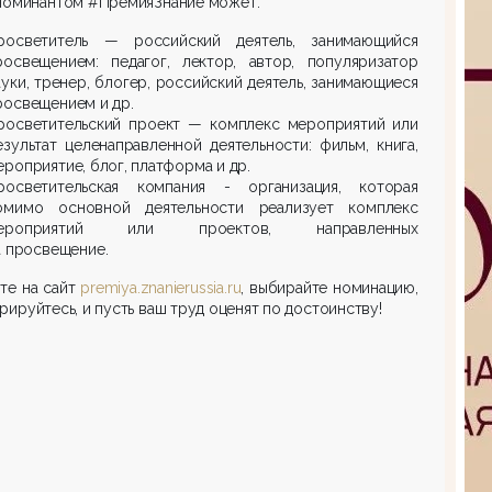
 номинантом #ПремияЗнание может:
росветитель — российский деятель, занимающийся
росвещением: педагог, лектор, автор, популяризатор
ауки, тренер, блогер, российский деятель, занимающиеся
росвещением и др.
росветительский проект — комплекс мероприятий или
езультат целенаправленной деятельности: фильм, книга,
ероприятие, блог, платформа и др.
росветительская компания - организация, которая
омимо основной деятельности реализует комплекс
ероприятий или проектов, направленных
а просвещение.
те на сайт
premiya.znanierussia.ru
, выбирайте номинацию,
рируйтесь, и пусть ваш труд оценят по достоинству!