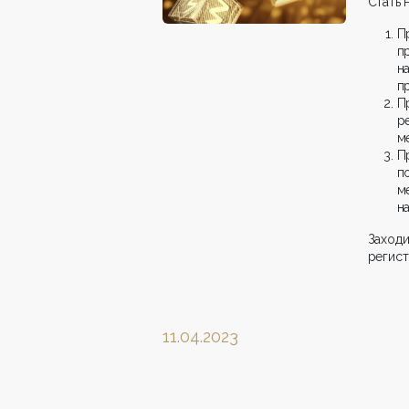
Стать
П
п
н
п
П
р
м
П
п
м
н
Заходи
регист
11.04.2023