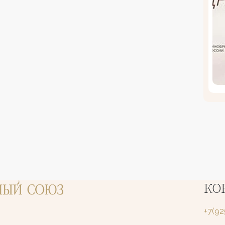
КО
+7(9