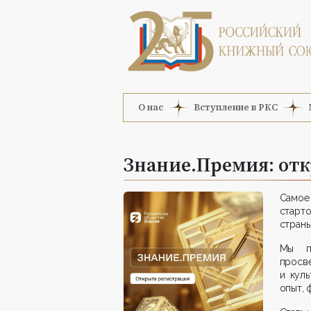
О нас
Вступление в РКС
Знание.Премия: отк
Самое
старто
страны
Мы пр
просв
и куль
опыт, 