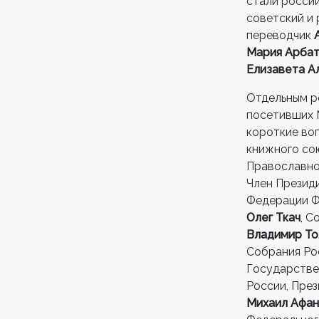
стали росси
советский и
переводчик
Мария Арба
Елизавета А
Отдельным р
посетивших 
короткие во
книжного со
Православно
Член Презид
Федерации Ф
Олег Ткач
, 
Владимир То
Собрания Ро
Государстве
России, Пре
Михаил Афан