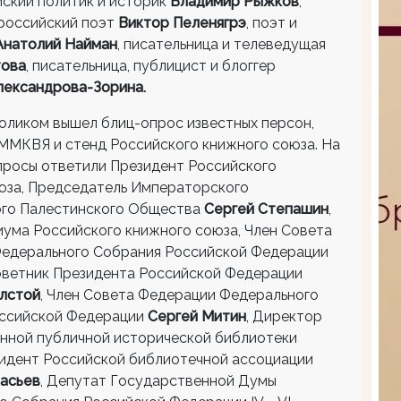
йский политик и историк
Владимир Рыжков
,
 российский поэт
Виктор Пеленягрэ
, поэт и
Анатолий Найман
, писательница и телеведущая
това
, писательница, публицист и блоггер
лександрова-Зорина.
оликом вышел блиц-опрос известных персон,
ММКВЯ и стенд Российского книжного союза. На
просы ответили Президент Российского
юза, Председатель Императорского
го Палестинского Общества
Сергей Степашин
,
иума Российского книжного союза, Член Совета
едерального Собрания Российской Федерации
Советник Президента Российской Федерации
лстой
, Член Совета Федерации Федерального
ссийской Федерации
Сергей Митин
, Директор
нной публичной исторической библиотеки
зидент Российской библиотечной ассоциации
асьев
, Депутат Государственной Думы