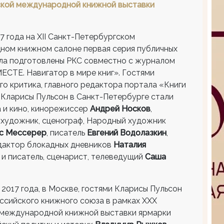
кой международной книжной выставки
17
года на XII Санкт-Петербургском
ом книжном салоне первая серия публичных
ла подготовлены РКС совместно с журналом
СТЕ. Навигатор в мире книг». Гостями
о критика, главного редактора портала «Книги
 Кларисы Пульсон в Санкт-Петербурге стали
а и кино, кинорежиссер
Андрей Носков
,
 художник, сценограф, Народный художник
с Мессерер
, писатель
Евгений Водолазкин
,
едактор блокадных дневников
Наталия
и писатель, сценарист, телеведущий
Саша
 2017 года, в Москве, гостями Кларисы Пульсон
оссийского книжного союза в рамках XXX
международной книжной выставки ярмарки