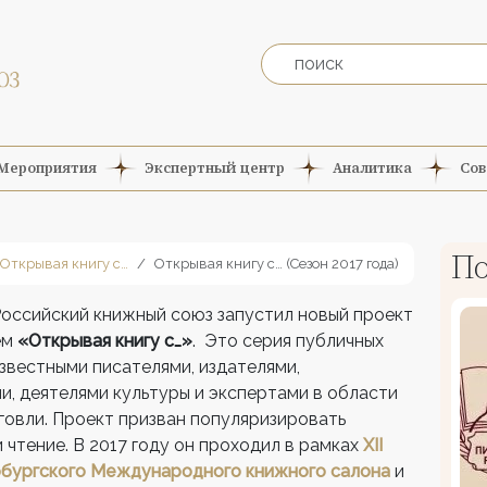
Мероприятия
Экспертный центр
Аналитика
Сов
По
Открывая книгу с…
Открывая книгу с… (Сезон 2017 года)
Российский книжный союз запустил новый проект
ем
«Открывая книгу с…»
. Это серия публичных
звестными писателями, издателями,
и, деятелями культуры и экспертами в области
говли. Проект призван популяризировать
 чтение. В 2017 году он проходил в рамках
XII
бургского Международного книжного салона
и