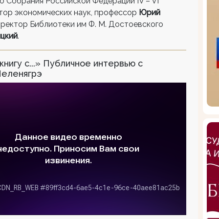
о Собрания Российской Федерации IV – VI
ктор экономических наук, профессор
Юрий
иректор Библиотеки им Ф. М. Достоевского
цкий
.
книгу с...» Публичное интервью с
Пеленягрэ