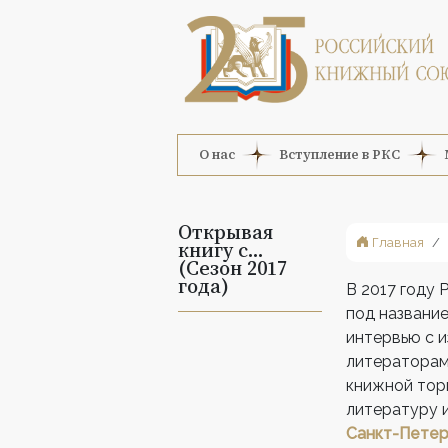
О нас
Вступление в РКС
Открывая
Главная
книгу с…
(Сезон 2017
года)
В 2017
году 
под названи
интервью с и
литераторам
книжной тор
литературу и
Санкт-Петер