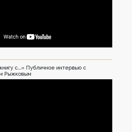
книгу с...» Публичное интервью с
м Рыжковым