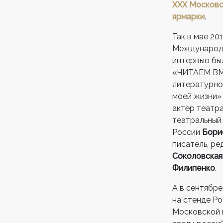
XXX Московс
ярмарки
.
Так в мае 20
Международн
интервью бы
«ЧИТАЕМ ВМЕ
литературног
моей жизни»
актёр театр
театральный
России
Бори
писатель, р
Соколовская
Филипенко
.
А в сентябре
на стенде Р
Московской 