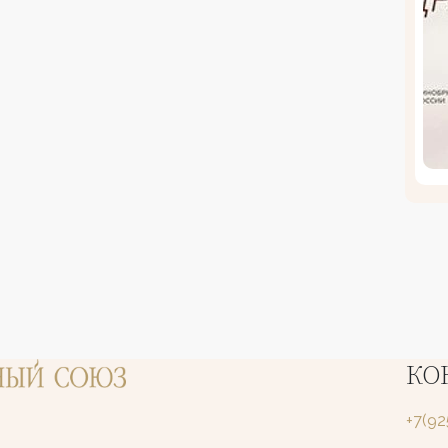
КО
+7(9