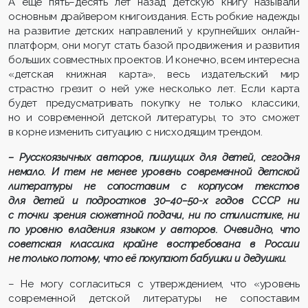
А еще пять–десять лет назад детскую книгу называли
основным драйвером книгоиздания. Есть робкие надежды
на развитие детских направлений у крупнейших онлайн-
платформ, они могут стать базой продвижения и развития
больших совместных проектов. И конечно, всем интересна
«детская книжная карта», весь издательский мир
страстно грезит о ней уже несколько лет. Если карта
будет предусматривать покупку не только классики,
но и современной детской литературы, то это сможет
в корне изменить ситуацию с нисходящим трендом.
– Русскоязычных авторов, пишущих для детей, сегодня
немало. И тем не менее уровень современной детской
литературы не сопоставим с корпусом текстов
для детей и подростков 30–40–50-х годов СССР ни
с точки зрения сюжетной подачи, ни по стилистике, ни
по уровню владения языком у авторов. Очевидно, что
советская классика крайне востребована в России
не только потому, что её покупают бабушки и дедушки.
– Не могу согласиться с утверждением, что «уровень
современной детской литературы не сопоставим