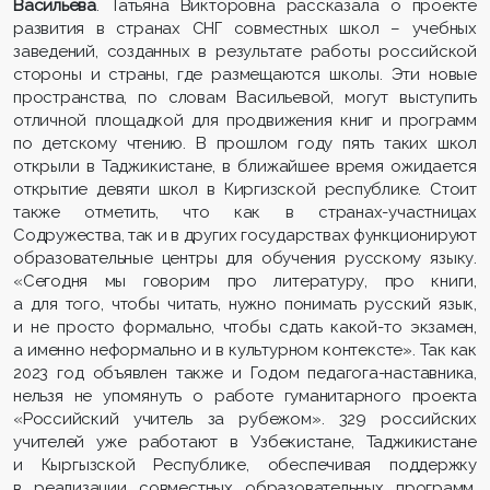
Васильева
. Татьяна Викторовна рассказала о проекте
развития в странах СНГ совместных школ – учебных
заведений, созданных в результате работы российской
стороны и страны, где размещаются школы. Эти новые
пространства, по словам Васильевой, могут выступить
отличной площадкой для продвижения книг и программ
по детскому чтению. В прошлом году пять таких школ
открыли в Таджикистане, в ближайшее время ожидается
открытие девяти школ в Киргизской республике. Стоит
также отметить, что как в странах-участницах
Содружества, так и в других государствах функционируют
образовательные центры для обучения русскому языку.
«Сегодня мы говорим про литературу, про книги,
а для того, чтобы читать, нужно понимать русский язык,
и не просто формально, чтобы сдать какой-то экзамен,
а именно неформально и в культурном контексте». Так как
2023 год объявлен также и Годом педагога-наставника,
нельзя не упомянуть о работе гуманитарного проекта
«Российский учитель за рубежом». 329 российских
учителей уже работают в Узбекистане, Таджикистане
и Кыргызской Республике, обеспечивая поддержку
в реализации совместных образовательных программ,