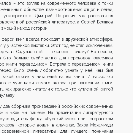
алов, – это взгляд на современного человека с точки
 женщины в обществе, взаимоотношения отцов и детей,
м университете Дмитрий Петрович Бак рассказывал
современной российской литературе, а Сергей Беляков
 эмоций на ход истории.
 фарси книг всегда проходят в дружеской атмосфере,
 у участников выставки. Этот год не стал исключением.
ермана Садулаева «Я – чеченец». Почему? Во-первых,
ка (что больше свойственно для переводов классиков
ор книги переводчиком. Встреча с переводчиком книги
ерес. Было очень любопытно узнать у неё, чем был
 какой отклик у читателей нашла книга. И насколько
ло с чувствами самого автора при написании книги.
, как иранские читатели с только что купленной книгой
дулаеву.
зу два сборника произведений российских современных
» и «Как мы пишем». На презентации литературного
руководитель фонда «Русский мир» при Тегеранском
ссказов, которые вошли в альманах, Захра Мохаммади
 современной литературы для лучшего понимания