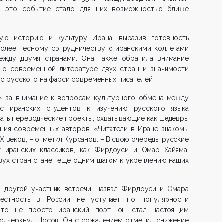
то это событие стало для них возможностью ближе
ую историю и культуру Ирана, выразив готовность
более тесному сотрудничеству с иранскими коллегами
ежду двумя странами. Она также обратила внимание
 о современной литературе двух стран и значимости
и с русского на фарси современных писателей.
» за внимание к вопросам культурного обмена между
с иранских студентов к изучению русского языка
ать переводческие проекты, охватывающие как шедевры
ения современных авторов. «Читатели в Иране знакомы
X веков, – отметил Курсанов. – В свою очередь, русские
 иранских классиков, как Фирдоуси и Омар Хайяма.
ух стран станет еще одним шагом к укреплению наших
, другой участник встречи, назвал Фирдоуси и Омара
вестность в России не уступает по популярности
это не просто иранский поэт, он стал настоящим
подчеркнул Носов. Он с сожалением отметил снижение