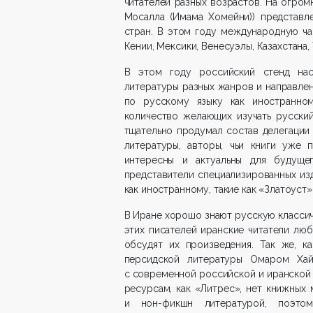
читателей разных возрастов. На огром
Мосалла (Имама Хомейни)) представле
стран. В этом году международную час
Кении, Мексики, Венесуэлы, Казахстана,
В этом году российский стенд на
литературы разных жанров и направле
по русскому языку как иностранном
количество желающих изучать русский
тщательно продумал состав делегации
литературы, авторы, чьи книги уже 
интересны и актуальны для будуще
представители специализированных из
как иностранному, такие как «Златоуст»
В Иране хорошо знают русскую классич
этих писателей иранские читатели лю
обсудят их произведения. Так же, к
персидской литературы Омаром Ха
с современной российской и иранской 
ресурсам, как «Литрес», нет книжных
и нон-фикшн литературой, поэтом