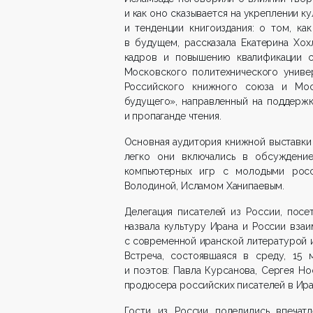
и как оно сказывается на укреплении к
и тенденции книгоиздания: о том, ка
в будущем, рассказала Екатерина Хох
кадров и повышению квалификации с
Московского политехнического униве
Российского книжного союза и Мос
будущего», направленный на поддерж
и пропаганде чтения.
Основная аудитория книжной выставки 
легко они включались в обсуждение 
компьютерных игр с молодыми рос
Володиной, Исламом Ханипаевым.
Делегация писателей из России, пос
назвала культуру Ирана и России вза
с современной иранской литературой 
Встреча, состоявшаяся в среду, 15 
и поэтов: Павла Курсанова, Сергея Но
продюсера российских писателей в Ира
Гости из России поделились впечат