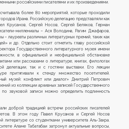
менными российскими писателями и их произведениями.
асчитывала более 80 мероприятий, которые проходили
 городов Ирана. Российскую делегацию представляли как
ел Крусанов, Сергей Носов, Сергей Беляков, Герман
писатели-миллениалы – Ася Володина, Рагим Джафаров,
ры – лауреаты различных литературных премий, таких как
цей» и др. Отдельно стоит отметить главу российской
иректора Государственного литературного музея имени
жности, в официальной и неофициальной обстановке
тами или рассказами о литературе, книгах, филологах
ой делегации, так и с гостями выставки. Его лекции
уре притягивали к стенду множество посетителей.
ный музей: конфликт или диалог» Дмитрий Петрович
рений из коллекции архивных записей Государственного
ак по звуковой записи можно определить подлинность
тали доброй традицией встречи российских писателей
тетов. В этом году Павел Крусанов и Сергей Носов
й литературе со студентками университета Аль-Захра.
итете Аламе Табатабаи затронул актуальные вопросы,