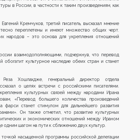
туры в России, в частности к таким произведениям, как
 Евгений Кремчуков, третий писатель, высказал мнение
 тесно переплетены и имеют множество общих черт.
их народов – это основа для укрепления отношений
России взаимодополняющими, подчеркнув, что перевод
й обогатит культурное наследие обеих стран и станет
Реза Хошлахдже, генеральный директор отдела
сказал о целях встречи с российскими писателями.
крепления культурных связей между народами Ирана
овам, «Перевод большего количества произведений
а фарси станет стимулом для дальнейшего развития
анами». Он также отметил, что развитие культурных
олитических и экономических отношений между Ираном
ще одним шагом на пути к сближению двух культур.
точкой насыщенной программы российской делегации