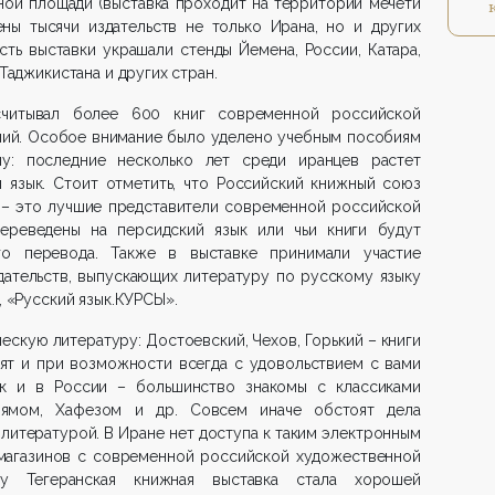
ной площади (выставка проходит на территории мечети
ны тысячи издательств не только Ирана, но и других
ть выставки украшали стенды Йемена, России, Катара,
 Таджикистана и других стран.
считывал более 600 книг современной российской
ний. Особое внимание было уделено учебным пособиям
у: последние несколько лет среди иранцев растет
 язык. Стоит отметить, что Российский книжный союз
 – это лучшие представители современной российской
переведены на персидский язык или чьи книги будут
го перевода. Также в выставке принимали участие
дательств, выпускающих литературу по русскому языку
, «Русский язык.КУРСЫ».
ескую литературу: Достоевский, Чехов, Горький – книги
бят и при возможности всегда с удовольствием с вами
ак и в России – большинство знакомы с классиками
йямом, Хафезом и др. Совсем иначе обстоят дела
литературой. В Иране нет доступа к таким электронным
 магазинов с современной российской художественной
у Тегеранская книжная выставка стала хорошей