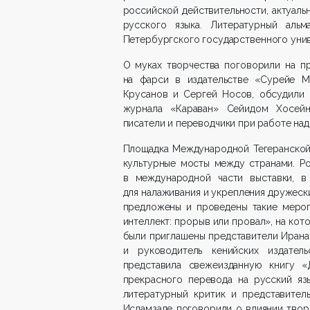
российской действительности, актуал
русского языка. Литературный альм
Петербургского государственного уни
О муках творчества поговорили на п
на фарси в издательстве «Сурейе Ме
Крусанов и Сергей Носов, обсудили 
журнала «Караван» Сейидом Хосейн
писатели и переводчики при работе над
Площадка Международной Тегеранской
культурные мосты между странами. Рос
в международной части выставки, в
для налаживания и укрепления дружеск
предложены и проведены такие мероп
интеллект: прорыв или провал», на ко
были приглашены представители Ирана 
и руководитель кенийских издате
представила свежеизданную книгу 
прекрасного перевода на русский яз
литературный критик и представител
Исламзаде поговорили о влиянии творч