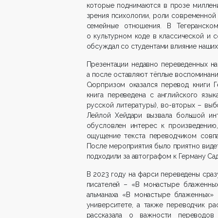
которые поднимаются в прозе миллени
зрения психологии, роли современной
семейные отношения. В Тегеранско
о культурном коде в классической и 
обсуждал со студентами влияние наших
Презентации недавно переведенных на
а после оставляют тёплые воспоминания
Сюрпризом оказался перевод книги Г
книга переведена с английского язы
русской литературы), во-вторых – выб
Лейлой Хейдари вызвала большой инт
обусловлен интерес к произведению,
ощущение текста переводчиком совпа
После мероприятия было приятно видеть
подходили за автографом к Герману Са
В 2023 году на фарси переведены сра
писателей – «В монастыре блаженных
альманаха «В монастыре блаженных» 
университете, а также переводчик ра
рассказала о важности переводов