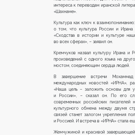
интереса к переводам иранской литера
«Шахнаме».
Культура как ключ к взаимопониманию:
о том, что культура России и Ирана
«Сходства в истории и культуре наш
во всех сферах», – заявил он.
Кремчуков назвал культуру Ирана и 
произведений с одного языка на друго
мостом, соединяющим сердца людей.
В завершение встречи Мохаммад 
международных новостей «ИРНА», рас
«Наша цель – заложить основы для у
и России», – сказал он. По его сл
современных российских писателей н
культурного обмена между двумя стр
связей станет залогом укрепления п
и Россией. И встреча в «ИРНА» стала е
Жемчужиной и красивой завершающей 