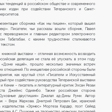
ьных тенденций в российском обществе и современного
анах издан при содействии Тегеранского и Санкт-
верситетов.
резентации сборника «Как мы пишем», который вышел
хр». Писатели, чьи рассказы вошли сборник, Павел
с переводчиком и главным редактором электронного
ом Табатабаи, с какими трудностями сталкиваются
 текстом.
 книжной выставки – отличная возможность возводить
сийская делегация не стала её упускать: в этом году
 «Доме наций», прошло несколько значимых встреч
их отношений. По инициативе российской стороны были
риятия, как круглый стол «Писатели и Искусственный
торый при содействии руководства Тегеранской выставки
и Кении – писатель и литературный критик Эхсан Резаи
льств Джеймс Одиямбо. Также российская сторона
«Духовные двустишия» Джалал ад-Дины Руми. Автор
ык – Вера Жаркова. Дмитрий Петрович Бак, иранский
ь издательства «Эрмес» Мортеза Кардар, поэт Сейед
ества А.С. Пушкина на творчество иранских писателей