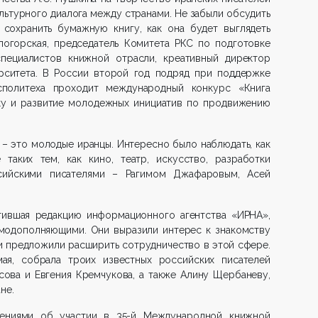
ультурного диалога между странами. Не забыли обсудить
к сохранить бумажную книгу, как она будет выглядеть
логорская, председатель Комитета РКС по подготовке
пециалистов книжной отрасли, креативный директор
рситета. В России второй год подряд при поддержке
политеха проходит международный конкурс «Книга
ку и развитие молодежных инициатив по продвижению
– это молодые иранцы. Интересно было наблюдать, как
таких тем, как кино, театр, искусство, разработки
сийскими писателями – Рагимом Джафаровым, Асей
етившая редакцию информационного агентства «ИРНА»,
имодополняющими. Они выразили интерес к знакомству
и предложили расширить сотрудничество в этой сфере.
мая, собрала троих известных российских писателей
сова и Евгения Кремчукова, а также Алину Щербаневу,
не.
лениями об участии в 35-й Международной книжной