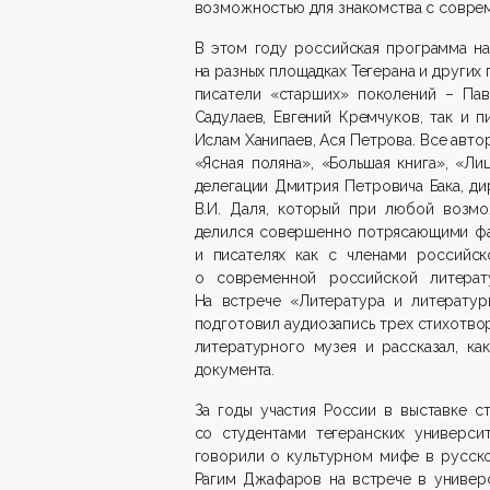
возможностью для знакомства с совре
В этом году российская программа н
на разных площадках Тегерана и других
писатели «старших» поколений – Пав
Садулаев, Евгений Кремчуков, так и 
Ислам Ханипаев, Ася Петрова. Все авто
«Ясная поляна», «Большая книга», «Ли
делегации Дмитрия Петровича Бака, д
В.И. Даля, который при любой возмо
делился совершенно потрясающими фак
и писателях как с членами российск
о современной российской литерат
На встрече «Литература и литератур
подготовил аудиозапись трех стихотво
литературного музея и рассказал, к
документа.
За годы участия России в выставке с
со студентами тегеранских универси
говорили о культурном мифе в русско
Рагим Джафаров на встрече в универс