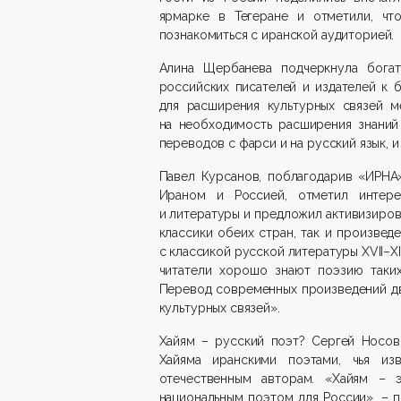
ярмарке в Тегеране и отметили, ч
познакомиться с иранской аудиторией.
Алина Щербанева подчеркнула богат
российских писателей и издателей к 
для расширения культурных связей м
на необходимость расширения знаний
переводов с фарси и на русский язык, 
Павел Курсанов, поблагодарив «ИРНА
Ираном и Россией, отметил интере
и литературы и предложил активизиров
классики обеих стран, так и произвед
с классикой русской литературы XVII–XI
читатели хорошо знают поэзию таких
Перевод современных произведений дв
культурных связей».
Хайям – русский поэт? Сергей Носов
Хайяма иранскими поэтами, чья из
отечественным авторам. «Хайям – 
национальным поэтом для России», – 