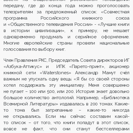
передачу, где до конца года можно проголосовать
телезрителям за предложенный список: «Совместная
программа Российского книжного союза
и «Общественного телевидения России» - «Лучшие книги
в истории цивилизации», к примеру, не мешает
одновременно продумать и серийное оформление.
Многие европейские страны провели национальные
голосования по выбору книг.
Член Правления РКС, Председатель Совета директоров ИГ
«Азбука-Аттикус» и ИПК «Парето-принт», акционер
книжной сети «Waterstones» Александр Мамут счёл
важным не упускать одну вещь: «Я бы со своей стороны
хотел поддержать эту инициативу. Меня совершенно
не пугает – 100 или 500, или 200. История знает довольно
большое количество антологий. Например, «Библиотека
Всемирной Литературы» издавалась в 200 томах. Какие-
то тома был затрепанные – какие-то никогда
не открывались. Если мы сейчас составим какой-
то список – от того, что книги попадут в этот список,
вовсе не факт, что они станут бестселлерами