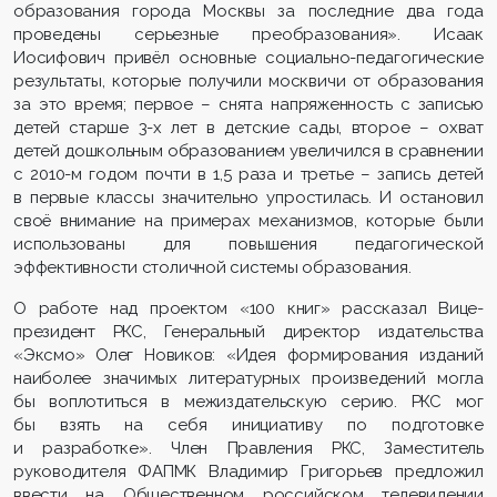
образования города Москвы за последние два года
проведены серьезные преобразования». Исаак
Иосифович привёл основные социально-педагогические
результаты, которые получили москвичи от образования
за это время; первое – снята напряженность с записью
детей старше 3-х лет в детские сады, второе – охват
детей дошкольным образованием увеличился в сравнении
с 2010-м годом почти в 1,5 раза и третье – запись детей
в первые классы значительно упростилась. И остановил
своё внимание на примерах механизмов, которые были
использованы для повышения педагогической
эффективности столичной системы образования.
О работе над проектом «100 книг» рассказал Вице-
президент РКС, Генеральный директор издательства
«Эксмо» Олег Новиков: «Идея формирования изданий
наиболее значимых литературных произведений могла
бы воплотиться в межиздательскую серию. РКС мог
бы взять на себя инициативу по подготовке
и разработке». Член Правления РКС, Заместитель
руководителя ФАПМК Владимир Григорьев предложил
ввести на Общественном российском телевидении