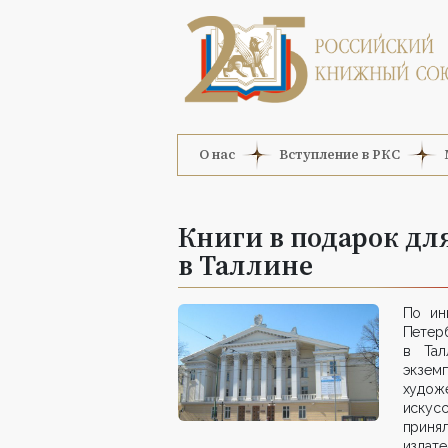
О нас
Вступление в РКС
Книги в подарок дл
в Таллине
По ин
Петер
в Тал
экзе
художе
искус
приня
издате