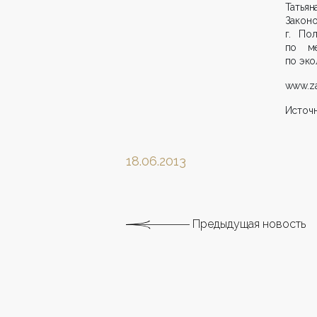
Татья
Законо
г. По
по ме
по эко
www.za
Источн
18.06.2013
Предыдущая новость