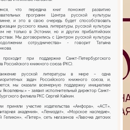
еемся, что передача книг поможет развитию
овательных программ Центра русской культуры
линне, и это в свою очередь будет способствовать
ризации русского языка, литературы, русской культуры
ом не только в Эстонии, но и других прибалтийских
арствах. Мы договорились с Центром русской культуры
должении сотрудничества» - говорит Татьяна
нкова.
 проходит при поддержке Санкт-Петербургского
а Российского книжного союза (РКС).
движение русской литературы в мире – одна
иоритетных задач Российского книжного союза, и,
еется, мы оказали всемерную поддержку инициативе
ы Яковлевны.» – заявил исполнительный директор Санкт-
ургского филиала РКС Сергей Кайкин.
ии приняли участие издательства «Амфора», «АСТ»,
нитарная академия», «Лениздат», «Морское наследие»,
 Геликон», «Питер», сеть магазинов «Лавочка детских