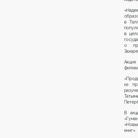
«Над
образ
в Тал
популя
в цел
госуд
о про
Захаре
Акция
филиал
«Про
из пр
разум
Татьян
Петерб
В акц
«Гума
«Новый
книг».