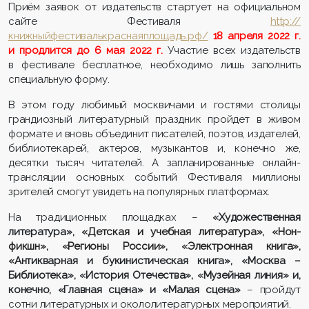
Приём заявок от издательств стартует на официальном
сайте Фестиваля
http://
книжныйфестивалькраснаяплощадь.рф/
18 апреля 2022 г.
и продлится до 6 мая 2022 г.
Участие всех издательств
в
фестивале
бесплатное, необходимо лишь заполнить
специальную форму.
В этом году любимый москвичами и гостями столицы
грандиозный литературный праздник пройдет в живом
формате и вновь объединит писателей, поэтов, издателей,
библиотекарей, актеров, музыкантов и, конечно же,
десятки тысяч читателей. А запланированные онлайн-
трансляции основных событий Фестиваля миллионы
зрителей смогут увидеть на популярных платформах.
На традиционных площадках –
«Художественная
литература»,
«Детская и учебная литература», «Нон-
фикшн», «Регионы России», «Электронная книга»,
«
Антикварная и букинистическая книга», «Москва –
Библиотека», «История Отечества», «Музейная линия» и,
конечно, «Главная сцена» и «Малая сцена»
– пройдут
сотни литературных и окололитературных мероприятий.