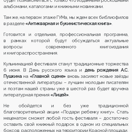
будет познакомиться с только что изданными роскошными
альбомами, каталогами и книжными новинками.
Там же, на первом этаже ГУМа, мы ждем всех библиофилов
в разделе
«
Антикварная и букинистическая книга»
.
Готовится и отдельная, профессиональная программа,
в рамках которой будут обсуждаться актуальные
вопросы современного книгоиздания
и книгораспространения.
Кульминацией фестиваля станут традиционные торжества
6 июня. В День русского языка и
день рождения А.С.
Пушкина
на
«Главной сцене»
вновь
засияют новые звёзды
отечественной литературы – лучшим молодым писателям
и поэтам нашей страны уже в шестой раз будет вручена
литературная премия
«Лицей»
.
Не обойдется и без уже традиционной
благотворительной акции «Подари ребенку книгу». Стать
меценатом сможет любой гость фестиваля – достаточно
оставить свой книжный подарок в одном из специальных
боксов, расположенных на территории Красной площади.