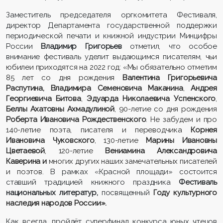
Заместитель председателя оргкомитета Фестиваля,
директор Департамента государственной поддержки
периодической печати и книжной индустрии Минцифры
России
Владимир Григорьев
отметил, что особое
внимание фестиваль уделит выдающимся писателям
, чьи
юбилеи приходятся на 2022 год: «Мы обязательно отметим
85 лет со дня рождения
Валентина Григорьевича
Распутина, Владимира Семеновича Маканина
,
Андрея
Георгиевича Битова
,
Эдуарда Николаевича Успенского
,
Беллы Ахатовны Ахмадулиной
, 90-летие со дня рождения
Роберта Ивановича Рождественского
. Не забудем и про
140-летие поэта, писателя и переводчика
Корнея
Ивановича Чуковского
, 130-летие
Марины Ивановны
Цветаевой
, 120-летие
Вениамина Александровича
Каверина и
многих других наших замечательных писателей
и поэтов.
В рамках «Красной площади» состоится
ставший традицией книжного праздника
Фестиваль
национальных литератур,
посвященный
Году культурного
наследия народов России».
Как всегда, пройдёт суперфинал конкурса юных чтецов