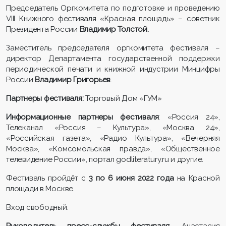
Председатель Оргкомитета по подготовке и проведению
VIII Книжного фестиваля «Красная площадь» – советник
Президента России
Владимир Толстой.
Заместитель председателя оргкомитета фестиваля –
директор Департамента государственной поддержки
периодической печати и книжной индустрии Минцифры
России
Владимир Григорьев
.
Партнеры
ф
естиваля:
Торговый Дом «ГУМ»
Информационные партнеры
ф
естиваля
: «Россия 24»,
Телеканал «Россия – Культура», «Москва 24»,
«Российская газета», «Радио Культура», «Вечерняя
Москва», «Комсомольская правда», «Общественное
телевидение России», портал godliteratury.ru и другие.
Фестиваль пройдёт с
3 по 6 июня 2022 года
на Красной
площади в Москве.
Вход свободный.
Руководитель пресс-службы
ф
естиваля
: Анастасия