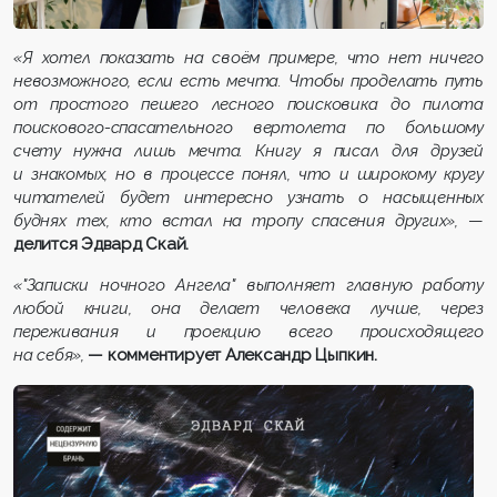
«
Я хотел показать на своём примере, что
нет ничего
невозможного, если есть
мечта.
Чтобы проделать путь
от простого пешего лесного поисковика до пилота
поискового-спасательного вертолета по больш
ому
счету нужна лишь мечта. Книгу я писал для друзей
и знакомых, но
в пр
о
цессе
понял, что и широкому кругу
читателей будет интересно узнать о
насыщенных
буднях
тех, кто встал на тропу спасения других»,
—
делится Эдвард
Скай
.
«
"
Записки ночного Ангела
"
выполняет главную работу
любой книги, она делает человека лучше, через
переживания и проекцию всего происходящего
на себя»,
—
комментирует
Александ
р
Цыпкин.