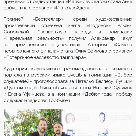
времени» от радиостанции «Маяк» лауреатом стала Анна
Бабяшкина с романом «И это взойдет».
Премией «Бестселлер» среди художественных
произведений отмечена книга «Подонок» Ульяны
Соболевой. Специальную награду в номинации
«Нереальная реальность» получил Александр Накул
за произведение «Целестина». Автором «Самого
неоднозначного финала» стала Юлия Ефимова с романом
«Потерянное наследство тамплиера».
Аудитория крупнейшего рекомендательного книжного
портала на русском языке LiveLib в номинации «Выбор
слушателей» проголосовала за Наталью Беляеву. Лучшим
«Дуэтом года» были объявлены чтецы Виталий Сулимов
и Елена Уфимцева, а в номинации «Дебют года» победу
одержал Владислав Горбылев.