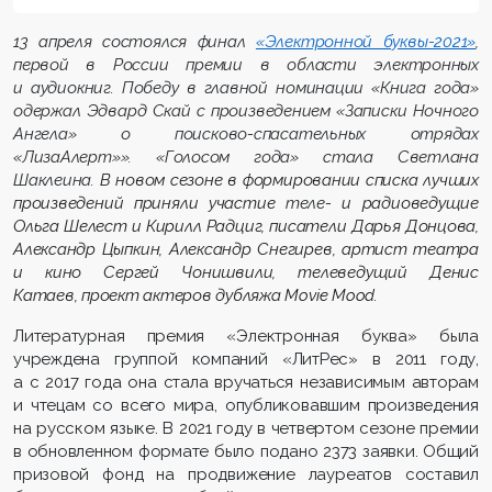
13 апреля
состоялся
финал
«Электронной буквы-2021»
,
перв
ой
в России
преми
и
в области элек
тронных
и аудиокниг
.
Победу в главной номинации «Книга года»
одержал Эдвард
Скай
с произведением «Записки Ночного
Ангела»
о поисково-спасательных отрядах
«
ЛизаАлерт
»». «Голосом года» стала Светлана
Шаклеина
.
В
новом сезоне в
формировании списка лучших
произведений приняли участие
теле
- и радиоведущие
Ольга Шелест и Кирилл
Радциг
, писатели Дарья Донцова,
Але
ксандр Цыпкин, Александр Снегире
в, артист театра
и кино Сергей
Чонишвили
,
телеведущий
Денис
Катаев
,
проект
актеров дубляжа
Movie
Mood
.
Литературная премия «Электронная буква» была
учреждена группой компаний «ЛитРес» в 2011 году,
а с 2017 года она стала вручаться независимым авторам
и чтецам со всего мира, опубликовавшим произведения
на русском языке. В 2021 году в четвертом сезоне премии
в обновленном формате было подано 2373 заявки. Общий
призовой фонд на продвижение лауреатов составил