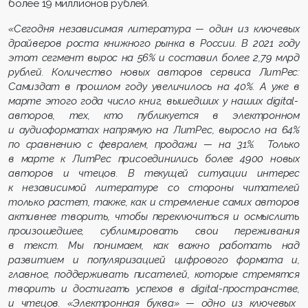
более 19 миллионов рублей.
«
Сегодня
независимая литература —
один из ключевых
драйверо
в роста книжного рынка в России
.
В 2021 году
этот сегмент вырос на 56% и составил более 2,
79 млрд
рублей.
Количество новых
авторов сервиса ЛитРес:
Самиздат
в прошлом году
увеличил
о
сь
на 40%.
А уже в
марте
этого года
число
книг,
вышедших у наших
digital
-
автор
ов
,
тех, кто публикуется в электронном
и
аудиоформатах
напрямую на
ЛитРес
,
выросло
на 64%
по сравнению с февралем, продажи — на 31%.
Только
в марте к ЛитРес присоединились более 4
900 новых
авторов и чтец
ов.
В
текущей ситуации интерес
к
независимой литературе
со стороны читателей
только растет, также, как и стремление самих авторов
активнее творить, чтобы переключиться и осмыслить
произошедшее, сублимировать свои переживания
в текст.
Мы понимаем, как важно работать над
развитием и популяризацией
цифрового формата
и,
главное,
по
ддерживать
писателей
, которые стремятся
творить
и достигать успехов
в
digital
-
пространстве,
и чтецов
.
«Электронная буква» — одно из ключевых