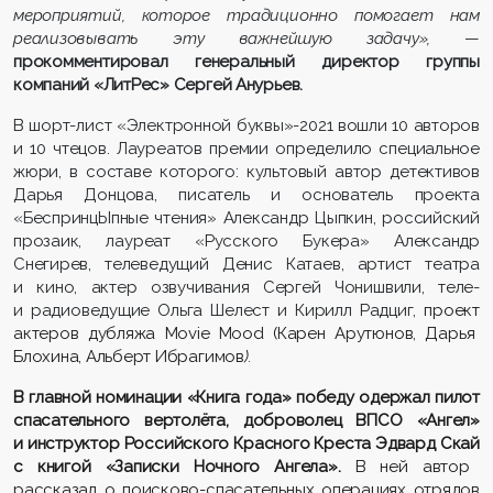
мероприятий, которое традиционно помогает нам
реализовывать
эту важнейшую задачу
»,
—
прокомментировал
генеральный директор группы
компаний
«
ЛитРес
»
Сергей Анурьев.
В шорт-лист «Электронной буквы»-2021 вошли 10 авторов
и 10 чтецов. Лауреатов премии определило специальное
жюри, в составе которого: культовый автор детективов
Дарья Донцова, писатель и основатель проекта
«БеспринцЫпные чтения» Александр Цыпкин, российский
прозаик, лауреат «Русского Букера» Александр
Снегирев, телеведущий Денис Катаев, артист театра
и кино, актер озвучивания Сергей Чонишвили, теле-
и радиоведущие Ольга Шелест и Кирилл Радциг,
проект
актеров дубляжа
Movie
Mood
(Карен Арутюнов, Дарья
Блохина, Альберт Ибрагимов
).
В
главной
номинации «Книга года
»
победу одержал
пилот
спасательного вертолёта, доброволец ВПСО «Ангел»
и инструктор Российского Красного Креста Эдвард
Скай
с книгой «Записки Ночного Ангела».
В ней
автор
рассказ
ал
о
поисково-спасательных операциях отрядов