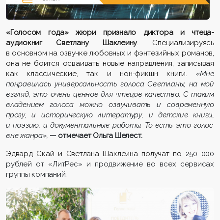
«Голосом года» жюри признало
диктора и чтеца-
аудиокниг
Светлану
Шаклеину
.
Специализируясь
в основном на озвучке любовных и
фэнтезийных
романов,
она
не боится осваивать новые направления, записывая
как классические, так и
нон-фикшн книги.
«Мне
понравилась универсальность голоса Светланы, на мой
взгляд, это очень ценное для чтецов качество. С таким
владением голоса можно озвучивать и современную
прозу
,
и историческую литературу
,
и детские книги
,
и поэзию
,
и документальные работы. То есть это голос
вне жанра»
,
—
отмечает
Ольга Шелест.
Эдвард
Скай
и Светлана
Шаклеина
получ
ат
по
250 000
рублей от «ЛитРес» и продвижение во всех сервисах
группы компаний.