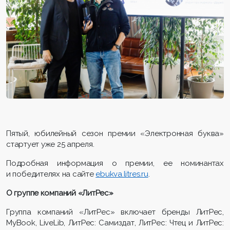
Пятый, юбилейный сезон премии «Электронная буква»
стартует уже 25 апреля.
Подробная информация о премии, ее номинантах
и победителях на сайте
ebukva.litres.ru
.
О группе компаний «ЛитРес»
Группа компаний «ЛитРес» включает бренды ЛитРес,
MyBook, LiveLib, ЛитРес: Самиздат, ЛитРес: Чтец и ЛитРес: