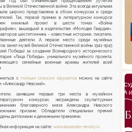
ый год был ознаменован празднованием 75-летия
 в Великой Отечественной войне. Эта всегда актуальная
была широко представлена в обоих конкурсах и среди
ителей. Так, первой премии в литературном конкурсе
тоен книжный проект в шести томах «Война
рафиях», вышедший в издательстве «Молодая Гвардия».
авторов шеститомника – известные историки, писатели,
твенные деятели. А первое место среди музейных
ов занял музей Великой Отечественной войны 1941-1945
узей Победы) за создание Всенародного исторического
тария «Лица Победы», уникального музейного проекта,
иняющего семейные военные архивы жителей всей
.
омиться с
полным списком лауреатов
можно на сайте
 «Александр Невский».
ители, занявшие первые три места в музейном
ературном конкурсах, награждены скульптурным
ажением благоверного князя Александра Невского
ежными призами. Обладатели специальных премий
ждены дипломами и денежными премиями.
ная информация на сайте:
www.alexander-nevsky.ru