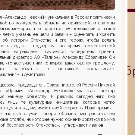
 «Александр Невский» уникальная: в России практически
одобных конкурсов в области исторической литературы
ейных мемориальных проектов. «В положении о нашей
 четко указаны ее цели и задачи – оценивать и хранить
ь об истории Отечества и его героях, чтобы делать
ые выводы», - подчеркнул во время торжественной
онии награждения лауреатов учредитель премии,
альный директор АО «Талион» Александр Ебралидзе. Он
л, что все участники конкурса, давая оценку прошлому,
гают разобраться в настоящем, подталкивают
ышлениям и действиям.
ддержал председатель Союза писателей России Николай
в. «Премия «Александр Невский» указывает вектор
тия нашему обществу. В реалиях сегодняшнего дня
ись лишь те культурные инициативы, которые четко
ют цели и задачи, имеют свой стержень. Наша премия -
е частный случай, говоря образно, мы расставляем
вые столбы, на которые нужно ориентироваться во имя
ой безопасности Отечества», - утверждает Иванов.