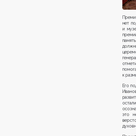
Премия
нет п
и муз
премии
памят
должн
церем
генер
отмети
помо
к разм
Его по
Ивано
разви
остал
осозна
это н
версто
духовн