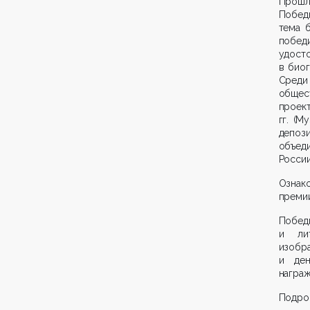
Прошл
Победы
тема 
побед
удос
в биог
Среди 
общес
проект
гг. (М
депози
объед
России
Ознак
премии
Побед
и лит
изобр
и ден
награ
Подроб