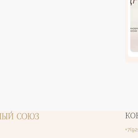
КО
+7(9