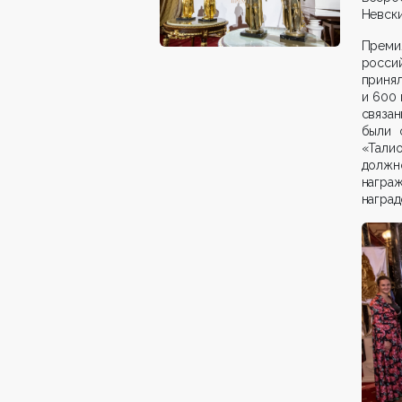
Невски
Преми
росси
приня
и 600 
связа
были 
«Талио
должн
награ
наград