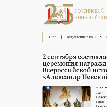
О нас
Вступление в РКС
2 сентября состоял
церемония награжд
Всероссийской ист
«Александр Невски
2 сент
летия
Невск
прести
Всеро