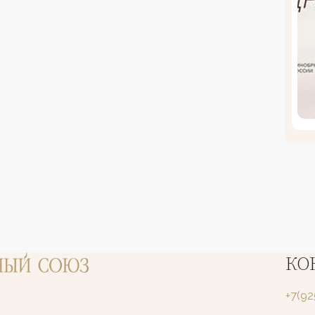
КО
+7(9