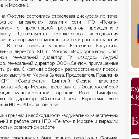
ии и Москве»).
 на Форуме состоялась отраслевая дискуссия по теме:
ожные направления развития сети НТО «Печать»
кве» с презентацией результатов проведенного
казу Департамента комплексного исследования
яния и ассортимента московской сети распространения
ы. В ней приняли участие Екатерина Капустина,
альный директор КП г. Москвы «Мосгорпечать»; Олег
ной, генеральный директор ГК «Кардос»; Андрей
нов, генеральный директор ООО «Сейлс», приглашенные
рты рынка. С кратким обзором распространения прессы
онах выступили Марина Былева, Председатель Правления
СРП «Союзпечать»; Дмитрий Оксюта, директор
ельства «Эфир Медиа», представитель Общероссийской
иации малоформатной торговли; Игорь Тимофеев,
альный директор «Сегодня Пресс Воронеж», член
ения НП НСРП «Союзпечать».
ики признали необходимость кардинальных качественных
ений в работе сети НТО «Печать» в Москве и выразили
ость к совместной работе.
огам участниками была принята резолюции Форума,