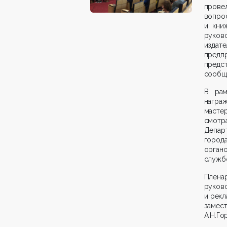
провел
вопро
и кни
руков
издат
предп
предст
сообщ
В рам
награ
масте
смотр
Депар
город
орган
службо
Плена
руков
и рекл
заме
А.Н.Го