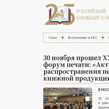
О нас
Вступление в РКС
30 ноября прошел X
форум печати: «Акт
распространения п
книжной продукци
В МОС
30 но
и рек
печат