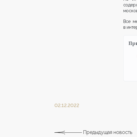
содер
москов
Все м
в инте
Пр
02.12.2022
Предыдущая новость