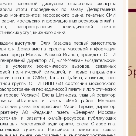
мате панельной дискуссии отраслевые эксперты
тавили итоги проведенных по заказу Департамента
дных мониторингов: московского рынка печатных СМИ
играфии, московских информационных ресурсов онлайн-
рсов, распространения периодической печати
стических услуг, книжного рынка.
ладами выступили: Юлия Казакова, первый заместитель
одителя Департамента средств массовой информации
ламы города Москвы; Алексей Иванов, президент СППИ
 генеральный директор ИД «ИМ-Медиа» («Издательский
с в условиях экономических вызовов, связанных
овой политической ситуацией, и новые направления
итии печатных СМИ»); Татьяна Цыбина, аналитик, член
ртной группы СППИ ГИПП («О состоянии московского
распространения периодической печати и логистических
в городе Москве»); Елена Шитикова, главный редактор
ельства «Планета» и газеты «Мой район. Москва»
остоянии рынка полиграфии»); Мария Герман, директор
ркетингу АО «Редакция газеты «Вечерняя Москва»
остоянии и развитии онлайн-ресурсов, публикующих
иалы для московской аудитории»); Елена Старостина,
нительный директор Российского книжного союза
денции на рынке книгоиздания и книгораспространения