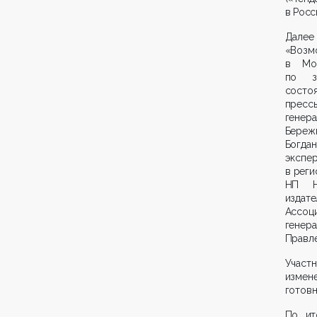
в Росс
Далее
«Возм
в Мос
по за
состо
пресс
генер
Береж
Богда
экспе
в реги
НП Н
издат
Ассоц
генер
Правл
Участн
измен
готовн
По ит