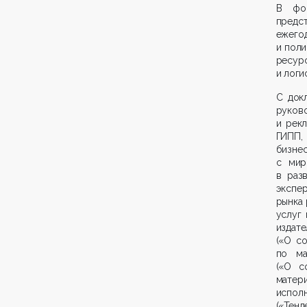
В фор
предс
ежего
и пол
ресу
и логи
С док
руков
и рек
ГИПП,
бизне
с мир
в разв
экспе
рынка 
услуг 
издат
(«О с
по ма
(«О с
матер
испол
(«Тен