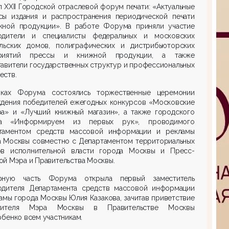
 XXII Городской отраслевой форум печати: «Актуальные
сы издания и распространения периодической печати
жной продукции». В работе Форума приняли участие
одители и специалисты федеральных и московских
ельских домов, полиграфических и дистрибьюторских
риятий прессы и книжной продукции, а также
авители государственных структур и профессиональных
еств.
ках Форума состоялись торжественные церемонии
ждения победителей ежегодных конкурсов «Московские
ра» и «Лучший книжный магазин», а также городского
а «Информируем из первых рук», проводимого
таментом средств массовой информации и рекламы
а Москвы совместно с Департаментом территориальных
ов исполнительной власти города Москвы и Пресс-
й Мэра и Правительства Москвы.
рную часть Форума открыла первый заместитель
одителя Департамента средств массовой информации
амы города Москвы Юлия Казакова, зачитав приветствие
стителя Мэра Москвы в Правительстве Москвы
рбенко всем участникам.