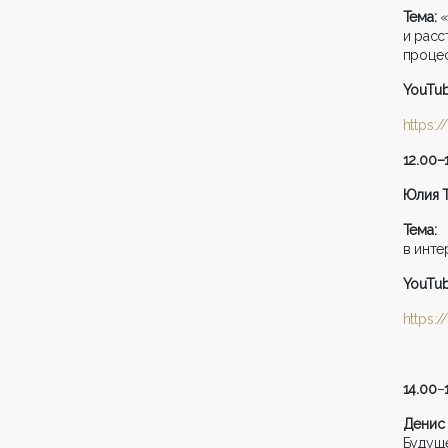
Тема:
«
и расс
проце
YouTu
https:
12.
00
–
Юлия 
Тема
в инте
YouTu
https:
14.00
–
Денис
Будуще