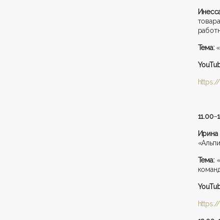
Инесс
товар
работн
Тема:
«
YouTu
https:
11.00
–
Ирина
«Альпи
Тема:
команд
YouTu
https: