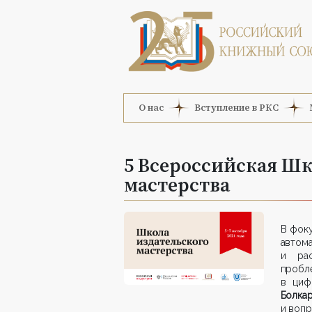
О нас
Вступление в РКС
5 Всероссийская Шк
мастерства
В фоку
авто
и рас
пробл
в циф
Болкар
и вопр