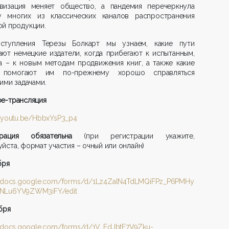
визация меняет общество, а пандемия перечеркнула
у многих из классических каналов распространения
й продукции.
ступления Терезы Болкарт мы узнаем, какие пути
ют немецкие издатели, когда прибегают к испытанным,
а – к новым методам продвижения книг, а также какие
помогают им по-прежнему хорошо справляться
ими задачами.
be
-трансляция
//youtu.be/HbbxYsP3_p4
страция обязательна
(при регистрации укажите,
йста, формат участия – очный или онлайн)
бря
//docs.google.com/forms/d/1Lz4ZalN4TdLMQiFPz_P6PMHy
NLu6YV9ZWM3iFY/edit
бря
//docs.google.com/forms/d/1V_FdJbtF7V9Zku-