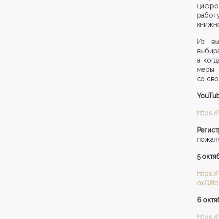
цифро
работ
книжно
Из вы
выбира
а когд
меры 
со сво
YouTu
https:
Реги
пожалу
5 октя
https:
oxQ8b
6 октя
https: