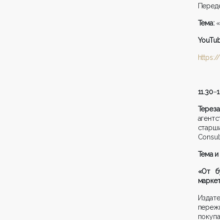
Перед
Тема:
«
YouTu
https:
11.30
–
Терез
агент
старш
Consul
Тема и
«От б
маркет
Издате
переж
покуп