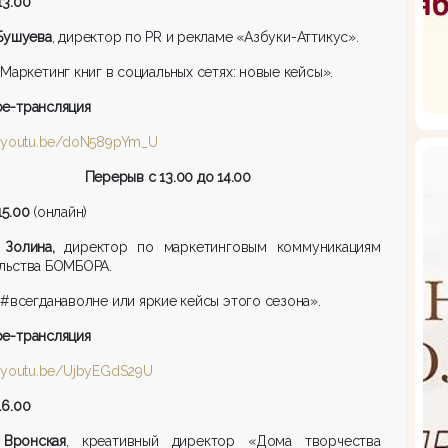
13.00
Бушуева
, директор по PR и рекламе «Азбуки-Аттикус».
Маркетинг книг в социальных сетях: новые кейсы».
be
-трансляция
//youtu.be/doN589pYm_U
Перерыв с 13.00 до 14.00
15.00
(онлайн)
 Золина,
директор по маркетинговым коммуникациям
льства БОМБОРА.
#всегданаволне или яркие кейсы этого сезона».
be
-трансляция
//youtu.be/UjbyEGdS29U
16.00
Вронская
, креативный директор «Дома творчества