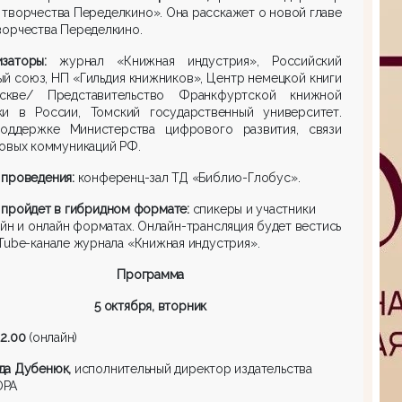
творчества Переделкино». Она расскажет о новой главе
орчества Переделкино.
заторы:
журнал «Книжная индустрия», Российский
й союз, НП «Гильдия книжников», Центр немецкой книги
кве/ Представительство Франкфуртской книжной
ки в России, Томский государственный университет.
оддержке Министерства цифрового развития, связи
овых коммуникаций РФ.
проведения:
конференц-зал ТД «Библио-Глобус».
 пройдет в гибридном формате:
спикеры и участники
йн и онлайн форматах. Онлайн-трансляция будет вестись
Tube-канале журнала «Книжная индустрия».
Программа
5 октября, вторник
12.00
(онлайн)
да Дубенюк,
исполнительный директор издательства
ОРА