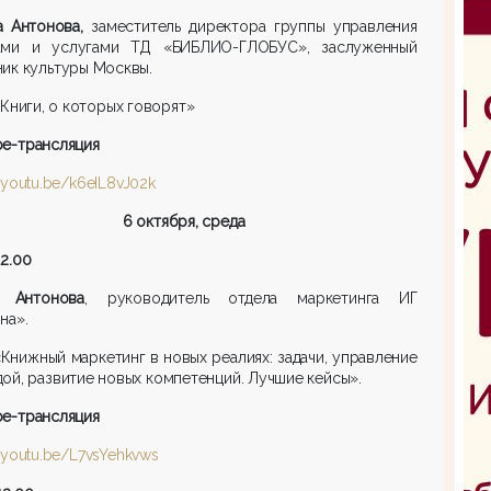
а Антонова,
заместитель директора группы управления
ами и услугами ТД «БИБЛИО-ГЛОБУС», заслуженный
ик культуры Москвы.
Книги, о которых говорят»
be
-трансляция
//youtu.be/k6eIL8vJ02k
6 октября, среда
12.00
 Антонова
, руководитель отдела маркетинга ИГ
на».
«Книжный маркетинг в новых реалиях: задачи, управление
ой, развитие новых компетенций. Лучшие кейсы».
be
-трансляция
//youtu.be/L7vsYehkvws