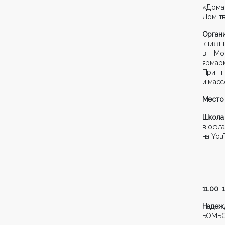
«Дома 
Дом тв
Органи
книжны
в Мос
ярмар
При п
и масс
Место 
Ш
кола
в офла
на You
11.00
–
Надеж
БОМБ