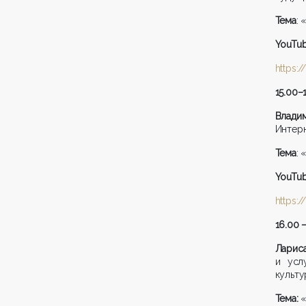
Тема
: 
YouTu
https:
15.00
–
Влади
Интер
Тема
: 
YouTu
https:
16.00 –
Ларис
и усл
культ
Тема:
«