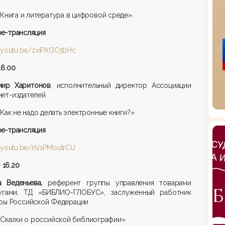
«Книга и литература в цифровой среде».
be
-трансляция
//youtu.be/zxIPXOC5bHc
16.00
мир Харитонов
, исполнительный директор Ассоциации
нет-издателей
«Как не надо делать электронные книги?»
be
-трансляция
//youtu.be/nVsPMoutrCU
 16.20
а Веденьева,
референт группы управления товарами
угами, ТД «БИБЛИО-ГЛОБУС», заслуженный работник
уры Российской Федерации
Сказки о российской библиографии»