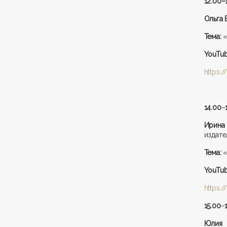
12.00
–
Ольга 
Тема:
«
YouTu
https:
14.00
–
Ирина
издате
Тема:
«
YouTu
https:
15.00
–
Юлия 