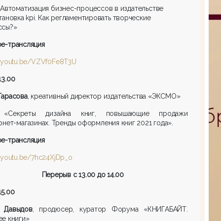
Автоматизация бизнес-процессов в издательстве
тановка kpi. Как регламентировать творческие
ссы?»
be
-трансляция
//youtu.be/VZVf0Fe8T3U
13.00
Тарасова
, креативный директор издательства «ЭКСМО»
:
«Секреты дизайна книг, повышающие продажи
рнет-магазинах. Тренды оформления книг 2021 года».
be
-трансляция
//youtu.be/7hc24XjDp_o
Перерыв с 13.00 до 14.00
15.00
 Давыдов
, продюсер, куратор Форума «КНИГАБАЙТ.
е книги»