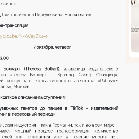
елкино»
Дом творчества Переделкино. Новая глава»
be
-трансляция
//youtu.be/N-xWe2Zku-o
7 октября, четверг
13.00
а Болкарт (Theresa Bolkart),
владелица издательского
ства «Тереза Болкарт – Sparring. Caring. Changing»,
ий консультант консалтингового агентства «Publisher
tants», Мюнхен.
 краткое
описание выступления:
умажных пакетов до танцев в TikTok – издательский
инг в переходный период»
льская индустрия – как в Германии, так и во всем мире –
ивает мощный процесс трансформации: количество
ателей книг снижается уже в течение многих лет,