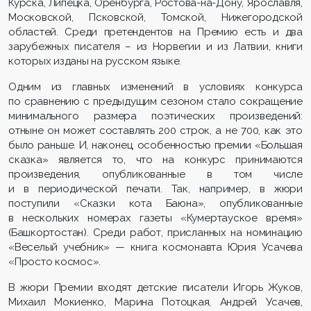
Курска, Липецка, Оренбурга, Ростова-на-Дону, Ярославля,
Московской, Псковской, Томской, Нижегородской
областей. Среди претендентов на Премию есть и два
зарубежных писателя – из Норвегии и из Латвии, книги
которых изданы на русском языке.
Одним из главных изменений в условиях конкурса
по сравнению с предыдущим сезоном стало сокращение
минимального размера поэтических произведений:
отныне он может составлять 200 строк, а не 700, как это
было раньше. И, наконец, особенностью премии «Большая
сказка» является то, что на конкурс принимаются
произведения, опубликованные в том числе
и в периодической печати. Так, например, в жюри
поступили «Сказки кота Баюна», опубликованные
в нескольких номерах газеты «Кумертауское время»
(Башкортостан). Среди работ, присланных на номинацию
«Веселый учебник» — книга космонавта Юрия Усачева
«Просто космос».
В жюри Премии входят детские писатели Игорь Жуков,
Михаил Мокиенко, Марина Потоцкая, Андрей Усачев,