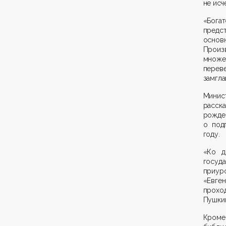
не исч
«Богат
предст
осно
Произв
множе
перев
замгла
Минис
расска
рожде
о под
году.
«Ко д
госуд
приур
«Евге
прохо
Пушкин
Кроме