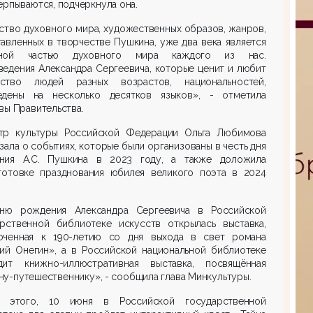
ерпываются, подчеркнула она.
ство духовного мира, художественных образов, жанров,
авленных в творчестве Пушкина, уже два века является
вной частью духовного мира каждого из нас.
едения Александра Сергеевича, которые ценит и любит
ство людей разных возрастов, национальностей,
едены на несколько десятков языков», - отметила
вы Правительства.
тр культуры Российской Федерации Ольга Любимова
зала о событиях, которые были организованы в честь дня
ния А.С. Пушкина в 2023 году, а также доложила
готовке празднования юбилея великого поэта в 2024
ню рождения Александра Сергеевича в Российской
арственной библиотеке искусств открылась выставка,
оченная к 190-летию со дня выхода в свет романа
ний Онегин», а в Российской национальной библиотеке
дит книжно-иллюстративная выставка, посвящённая
у-путешественнику», - сообщила глава Минкультуры.
 этого, 10 июня в Российской государственной