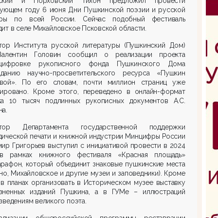
ский и Порховский Тихон предложил провести
дующем году 6 июня Дни Пушкинской поэзии и русской
уры по всей России. Сейчас подобный фестиваль
ит в селе Михайловское Псковской области.
тор Института русской литературы (Пушкинский Дом)
алентин Головин сообщил о реализации проекта
ифровке рукописного фонда Пушкинского Дома
данию научно-просветительского ресурса «Пушкин
вой». По его словам, почти миллион страниц уже
нировано. Кроме этого, переведено в онлайн-формат
ка 10 тысяч подлинных рукописных документов А.С.
а.
тор Департамента государственной поддержки
дической печати и книжной индустрии Минцифры России
ир Григорьев выступил с инициативой провести в 2024
в рамках книжного фестиваля «Красная площадь»
арафон, который объединит знаковые пушкинские места
но, Михайловское и другие музеи и заповедники). Кроме
 в планах организовать в Историческом музее выставку
зненных изданий Пушкина, а в ГУМе – иллюстраций
зведениям великого поэта.
лизации общероссийской программы реставрации