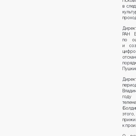
Псков
в сле
культ
проход
Дирек
РАН В
по оц
и соз
цифро
отска
поряд
Пушкин
Дирек
перио
Владим
году 
телем
(Болди
этого,
прижи
к прои
О реа