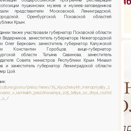
кспозиции пушкинских музеев и музеев-заповедников
азали представители Московской, Ленинградской,
ородской, Оренбургской, Псковской областей
ублики Крым.
дании также участвовали губернатор Псковской области
л Ведерников, заместитель губернатора Нижегородской
ти Олег Беркович, заместитель губернатор Калужской
сти Константин Горобцов, вице-губернатор
ургской области Татьяна Савинова, заместитель
едателя Совета министров Республики Крым Михаил
ов и заместитель губернатор Ленинградской области
мир Цой.
ик:
//culture.gov.ru/press/news/75_klyuchevykh_meropriyatiy_z
rovano_v_ramkakh_prazdnovaniya_225_letiya_so_dnya_rozhd
a_s_/