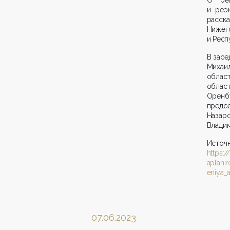
и реэ
расск
Нижег
и Респ
В засе
Михаи
облас
обла
Оренб
предс
Назар
Влади
Источн
https:
aplani
eniya_
07.06.2023