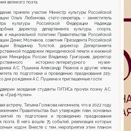
ия великого поэта.
едании приняли участие Министр культуры Российской
ации Ольга Любимова, статс-секретарь – заместитель
стра культуры Российской Федерации Надежда
добная, директор департамента культуры, спорта,
ма и национальной политики Правительства Российской
ации Денис Молчанов, советник Президента Российской
ации Владимир Толстой, директор Департамента
арственной поддержки периодической печати и книжной
трии Минцифры России Владимир Григорьев, директор
дарственного историко-литературного музея-
дника А.С. Пушкина Александр Рязанов и другие члены
митета по подготовке и проведению празднования 225-
со дня рождения А.С. Пушкина и приглашенные гости.
ддверии заседания студенты ГИТИСа прочли поэму А.С.
а «Граф Нулин».
ая встречу, Татьяна Голикова напомнила, что в 2022 году
ряжением Правительства был утвержден план основных
риятий по подготовке и проведению празднования
 поэта. В него вошли 75 событий, реализация которых
полным ходом. Вместе с тем, мероприятия этим планом