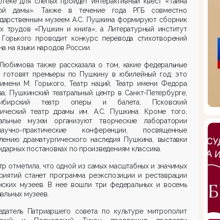
отеке для слепых пройдет интерактивный квест «Тайна
ой дамы». Также в течение года РГБ совместно
ударственным музеем А.С. Пушкина формируют сборник
ых трудов «Пушкин и книга», а Литературный институт
 Горького проводит конкурс перевода стихотворений
а на языки народов России.
 Любимова также рассказала о том, какие федеральные
ы готовят премьеры по Пушкину в юбилейный год: это
имени М. Горького, Театр наций, Театр имени Федора
а, Пушкинский театральный центр в Санкт-Петербурге,
сибирский театр оперы и балета, Псковский
мический театр драмы им. А.С. Пушкина. Кроме того,
альные музеи организуют творческие лаборатории
учно-практические конференции, посвященные
лению драматургического наследия Пушкина, выставки
ндарных постановках по произведениям классика.
р отметила, что одной из самых масштабных и значимых
риятий станет программа реэкспозиции и реставрации
нских музеев. В нее вошли три федеральных и восемь
альных музеев.
едатель Патриаршего совета по культуре митрополит