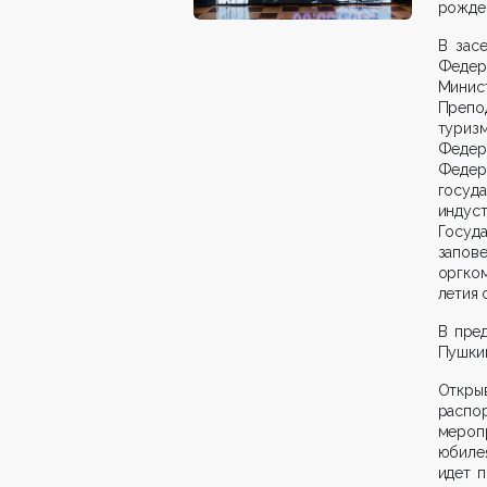
рожден
В зас
Федер
Мини
Препо
туриз
Федер
Федер
госуд
индус
Госу
запове
оргко
летия 
В пре
Пушкин
Открыв
распо
мероп
юбилея
идет 