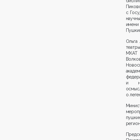
библи
Пиков
с Гос
научн
имени
Пушкин
Ольга
театр
МХАТ 
Волков
Ново
акаде
федер
и на
осмыс
о леге
Минист
мероп
пушки
регион
Предс