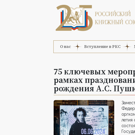
О нас
Вступление в РКС
75 ключевых мероп
рамках праздновани
рождения А.С. Пуш
Замес
Федер
оргко
летия 
сост
Госуд