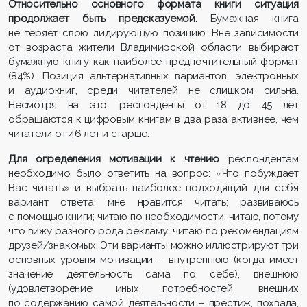
Относительно основного формата книги ситуация
продолжает быть предсказуемой.
Бумажная книга
не теряет свою лидирующую позицию. Вне зависимости
от возраста жители Владимирской области выбирают
бумажную книгу как наиболее предпочтительный формат
(84%). Позиция альтернативных вариантов, электронных
и аудиокниг, среди читателей не слишком сильна.
Несмотря на это, респонденты от 18 до 45 лет
обращаются к цифровым книгам в два раза активнее, чем
читатели от 46 лет и старше.
Для определения мотивации к чтению
респондентам
необходимо было ответить на вопрос: «Что побуждает
Вас читать» и выбрать наиболее подходящий для себя
вариант ответа: мне нравится читать; развиваюсь
с помощью книги; читаю по необходимости; читаю, потому
что вижу разного рода рекламу; читаю по рекомендациям
друзей/знакомых. Эти варианты можно иллюстрируют три
основных уровня мотивации – внутреннюю (когда имеет
значение деятельность сама по себе), внешнюю
(удовлетворение иных потребностей, внешних
по содержанию самой деятельности – престиж, похвала,