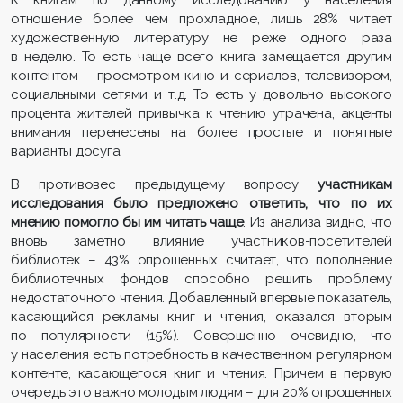
К книгам по данному исследованию у населения
отношение более чем прохладное, лишь 28% читает
художественную литературу не реже одного раза
в неделю. То есть чаще всего книга замещается другим
контентом – просмотром кино и сериалов, телевизором,
социальными сетями и т.д. То есть у довольно высокого
процента жителей привычка к чтению утрачена, акценты
внимания перенесены на более простые и понятные
варианты досуга.
В противовес предыдущему вопросу
участникам
исследования было предложено ответить, что по их
мнению помогло бы им читать чаще
. Из анализа видно, что
вновь заметно влияние участников-посетителей
библиотек – 43% опрошенных считает, что пополнение
библиотечных фондов способно решить проблему
недостаточного чтения. Добавленный впервые показатель,
касающийся рекламы книг и чтения, оказался вторым
по популярности (15%). Совершенно очевидно, что
у населения есть потребность в качественном регулярном
контенте, касающегося книг и чтения. Причем в первую
очередь это важно молодым людям – для 20% опрошенных