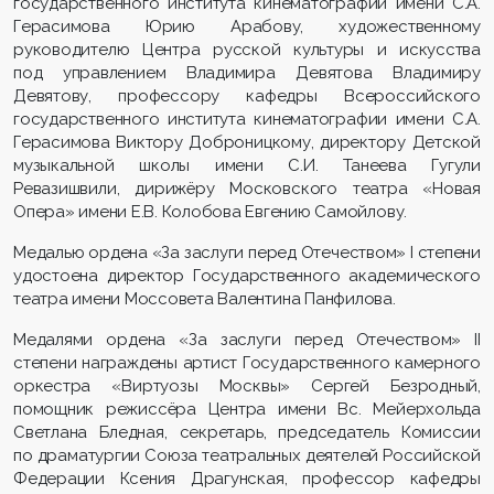
государственного института кинематографии имени С.А.
Герасимова Юрию Арабову, художественному
руководителю Центра русской культуры и искусства
под управлением Владимира Девятова Владимиру
Девятову, профессору кафедры Всероссийского
государственного института кинематографии имени С.А.
Герасимова Виктору Доброницкому, директору Детской
музыкальной школы имени С.И. Танеева Гугули
Ревазишвили, дирижёру Московского театра «Новая
Опера» имени Е.В. Колобова Евгению Самойлову.
Медалью ордена «За заслуги перед Отечеством» I степени
удостоена директор Государственного академического
театра имени Моссовета Валентина Панфилова.
Медалями ордена «За заслуги перед Отечеством» II
степени награждены артист Государственного камерного
оркестра «Виртуозы Москвы» Сергей Безродный,
помощник режиссёра Центра имени Вс. Мейерхольда
Светлана Бледная, секретарь, председатель Комиссии
по драматургии Союза театральных деятелей Российской
Федерации Ксения Драгунская, профессор кафедры