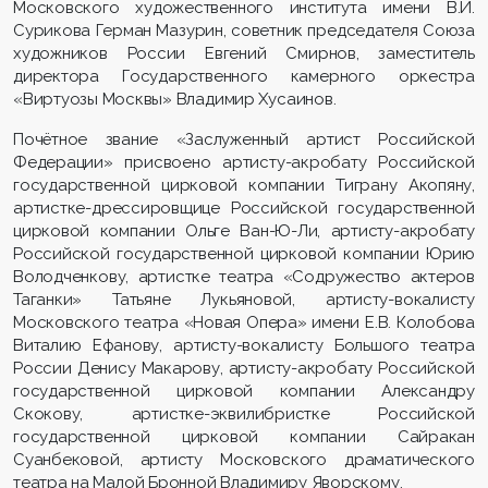
Московского художественного института имени В.И.
Сурикова Герман Мазурин, советник председателя Союза
художников России Евгений Смирнов, заместитель
директора Государственного камерного оркестра
«Виртуозы Москвы» Владимир Хусаинов.
Почётное звание «Заслуженный артист Российской
Федерации» присвоено артисту-акробату Российской
государственной цирковой компании Тиграну Акопяну,
артистке-дрессировщице Российской государственной
цирковой компании Ольге Ван-Ю-Ли, артисту-акробату
Российской государственной цирковой компании Юрию
Володченкову, артистке театра «Содружество актеров
Таганки» Татьяне Лукьяновой, артисту-вокалисту
Московского театра «Новая Опера» имени Е.В. Колобова
Виталию Ефанову, артисту-вокалисту Большого театра
России Денису Макарову, артисту-акробату Российской
государственной цирковой компании Александру
Скокову, артистке-эквилибристке Российской
государственной цирковой компании Сайракан
Суанбековой, артисту Московского драматического
театра на Малой Бронной Владимиру Яворскому.