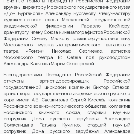
Почётные грамоты Президента Российской Федерации
вручены директору Московского государственного музея
«Дом Бурганова» Александру Бурганову, чтецу-мастеру
художественного слова Московской государственной
академической филармонии Рафаэлю Клейнеру,
драматургу, члену Союза кинематографистов Российской
Федерации Семёну Малкову, режиссёру-постановщику
Московского музыкально-драматического цыганского
театра «Ромэн» Николаю Сергиенко, артистке
Московского театра Et Cetera под руководством
Александра Калягина Марии Скосыревой.
Благодарностями Президента Российской Федерации
отмечены артист-дрессировщик Российской
государственной цирковой компании Виктор Евтехов,
артист хора Государственного академического русского
хора имени А.В. Свешникова Сергей Киселёв, коллектив
Российского военно-исторического общества, коллектив
Российского книжного союза, старший научный
сотрудник Дома русского зарубежья Александра
Солженицына Татьяна Кучинко, старший научный
сотрудник Дома русского зарубежья Александра