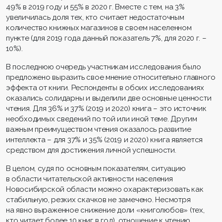
49% в 2019 году и 55% в 2020 г. Вместе с тем, на 3%
увеличилась доля тех, кто считает недостаточным
количество книжных магазинов в своем населенном
пункте (для 2019 года данный показатель 7%, для 2020 г. –
10%).
В последнюю очередь участникам исследования было
предложено выразить свое мнение относительно главного
эффекта от книги. Респонденты в обоих исследованиях
оказались солидарны и выделили две основные ценности
чтения. Для 36% и 37% (2019 и 2020) книга – это источник
необходимых сведений по той или иной теме. Другим
важным преимуществом чтения оказалось развитие
интеллекта – для 37% и 35% (2019 и 2020) книга является
средством для достижения личной успешности.
В целом, судя по основным показателям, ситуацию
в области читательской активности населения
Новосибирской области можно охарактеризовать как
стабильную, резких скачков не замечено. Несмотря
на явно выраженное снижение доли «книголюбов» (тех,
кто читает более 10 книг в год), отношение к чтению