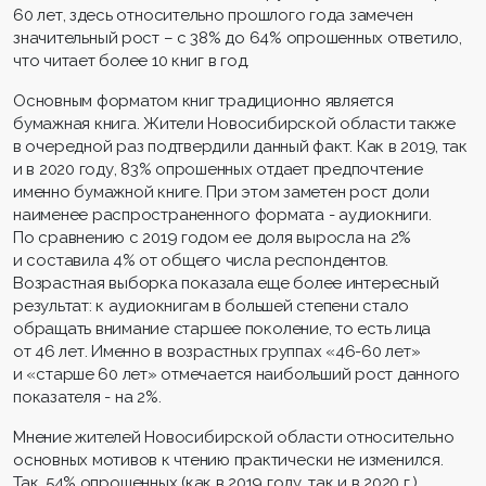
60 лет, здесь относительно прошлого года замечен
значительный рост – с 38% до 64% опрошенных ответило,
что читает более 10 книг в год.
Основным форматом книг традиционно является
бумажная книга. Жители Новосибирской области также
в очередной раз подтвердили данный факт. Как в 2019, так
и в 2020 году, 83% опрошенных отдает предпочтение
именно бумажной книге. При этом заметен рост доли
наименее распространенного формата - аудиокниги.
По сравнению с 2019 годом ее доля выросла на 2%
и составила 4% от общего числа респондентов.
Возрастная выборка показала еще более интересный
результат: к аудиокнигам в большей степени стало
обращать внимание старшее поколение, то есть лица
от 46 лет. Именно в возрастных группах «46-60 лет»
и «старше 60 лет» отмечается наибольший рост данного
показателя - на 2%.
Мнение жителей Новосибирской области относительно
основных мотивов к чтению практически не изменился.
Так, 54% опрошенных (как в 2019 году, так и в 2020 г.)