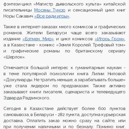
фэнтези-цикл «Магистр дьявольского культа» китайской
писательницы
Мосяны
Тунсю
и сенсационный цикл книг
Норы Сакавич
«Все ради игры»
.
Также в интернет-заказах много комиксов и графических
романов. Жители Беларуси чаще всего заказывают
издание
«
Бэтмен
. Мир»
и цикл комиксов
«Игорь Гром»
,
а в Казахстане - комикс «Земля Королей. Трефовый том»
и графические романы по британскому сериалу
«Шерлок».
Отмечается большой интерес к гуманитарным наукам -
в теме популярной психологии книга Лилии Ниловой
«Дохулиарды. Не тратить меньше, а зарабатывать больше»
уже стала лидером по предзаказам. Также активно
заказывают книги писателя, сценариста и телеведущего
Эдварда Радзинского.
Сегодня в Казахстане действует более 600 пунктов
самовывоза, в Беларуси - 282 пункта, доступна курьерская
доставка. Оплатить заказ можно сразу на сайте, или
при получении наличными и по безналу. Помимо книг,