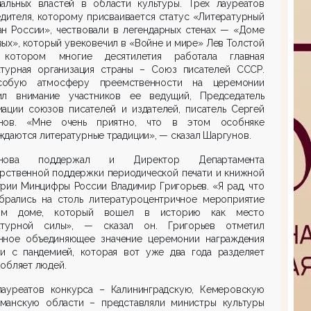
нальных властей в области культуры. Трех лауреатов
дителя, которому присваивается статус «Литературный
ан России», чествовали в легендарных стенах — «Доме
ых», который увековечил в «Войне и мире» Лев Толстой
отором многие десятилетия работала главная
атурная организация страны – Союз писателей СССР.
обую атмосферу преемственности на церемонии
ил внимание участников ее ведущий, Председатель
иации союзов писателей и издателей, писатель Сергей
нов. «Мне очень приятно, что в этом особняке
даются литературные традиции», — сказал Шаргунов.
унова поддержал и Директор Департамента
арственной поддержки периодической печати и книжной
рии Минцифры России Владимир Григорьев. «Я рад, что
брались на столь литературоцентричное мероприятие
ом доме, который вошел в историю как место
атурной силы», — сказал он. Григорьев отметил
нное объединяющее значение церемонии награждения
зи с пандемией, которая вот уже два года разделяет
обляет людей.
лауреатов конкурса – Калининградскую, Кемеровскую
манскую области – представляли министры культуры