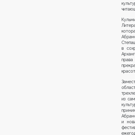
культу
читающ
Куль
Литер
котор
Абрам
Степаш
в сох
Арханг
права
прекра
красот
Замес
облас
трехл
из са
культ
приним
Абрам
и нов
фести
ежего