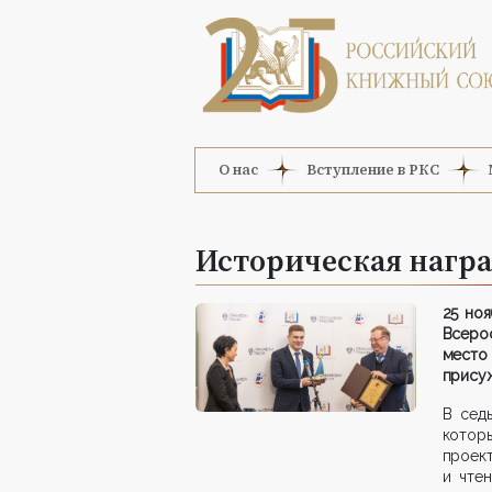
О нас
Вступление в РКС
Историческая награ
25 но
Всеро
место
присуж
В сед
котор
проек
и чте