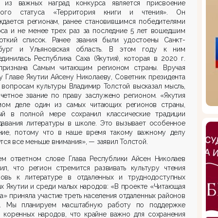
 из важных наград конкурса является присвоение
ного статуса «Территория книги и чтения». Он
ждается регионам, ранее становившимся победителями
рса и не менее трех раз за последние 5 лет вошедшим
откий список. Ранее звания были удостоены Санкт-
бург и Ульяновская область. В этом году к ним
динилась Республика Саха (Якутия), которая в 2020 г.
признана Самым читающим регионом страны. Вручая
у Главе Якутии Айсену Николаеву, Советник президента
 вопросам культуры Владимир Толстой высказал мысль,
очетное звание по праву заслужено регионом. «Якутия
мом деле один из самых читающих регионов страны,
ый в полной мере сохранил классические традиции
давания литературы в школе. Это вызывает особенное
ние, потому что в наше время такому важному делу
тся все меньше внимания», — заявил Толстой.
ем ответном слове Глава Республики Айсен Николаев
ил, что регион стремится развивать культуру чтения
овь к литературе в отдаленных и труднодоступных
х Якутии и среди малых народов: «В проекте «Читающая
а» приняла участие треть населения отдаленных районов
и. Мы планируем масштабную работу по поддержке
в коренных народов, что крайне важно для сохранения