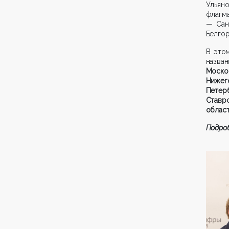
Ульян
флагма
— Сан
Белгор
В это
назв
Моск
Нижег
Петерб
Ставро
област
Подро