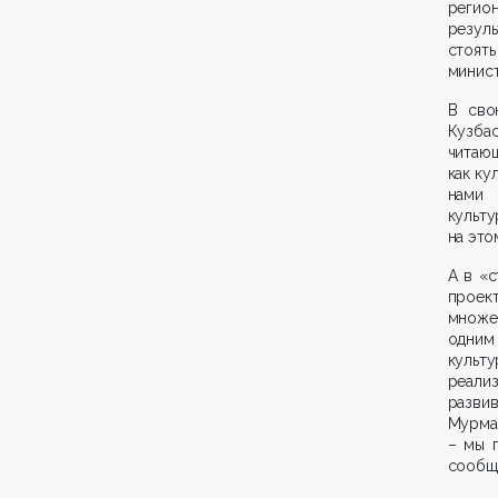
регион
резул
стоять
минист
В сво
Кузбас
читаю
как ку
нами 
культ
на это
А в «с
проек
множе
одним 
культ
реализ
разви
Мурма
– мы 
сообщ