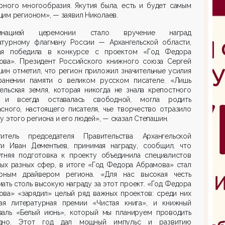
рного многообразия. Якутия была, есть и будет самым
им регионом», — заявил Николаев.
минацией церемонии стало вручение наград
атурному флагману России — Архангельской области,
ая победила в конкурсе с проектом «Год Федора
ова». Президент Российского книжного союза Сергей
ин отметил, что регион приложил значительные усилия
ранении памяти о великом русском писателе. «Лишь
ельская земля, которая никогда не знала крепостного
 и всегда оставалась свободной, могла родить
сного, настоящего писателя, чье творчество отразило
у этого региона и его людей», — сказал Степашин.
титель председателя Правительства Архангельской
ти Иван Дементьев, принимая награду, сообщил, что
етняя подготовка к проекту объединила специалистов
мых разных сфер, в итоге «Год Федора Абрамова» стал
урным драйвером региона. «Для нас высокая честь
ать столь высокую награду за этот проект. «Год Федора
ова» «зарядил» целый ряд важных проектов: среди них
ая литературная премии «Чистая книга», и книжный
валь «Белый июнь», который мы планируем проводить
дно. Этот год дал мощный импульс и развитию