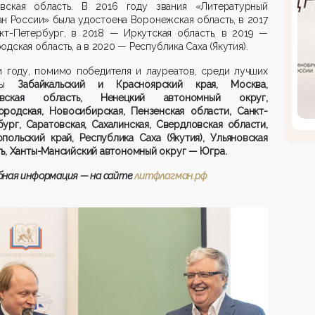
овская область. В 2016 году звания «Литературный
н России» была удостоена Воронежская область, в 2017
кт-Петербург, в 2018 — Иркутская область, в 2019 —
одская область, а в 2020 — Республика Саха (Якутия).
м году, помимо победителя и лауреатов, среди лучших
аны
Забайкальский и Красноярский края, Москва,
овская облас
ть, Ненецкий автономный округ,
ородская, Новосибирская, Пензенская области, Санкт-
ург, Саратовская, Сахалинская, Свердловская области,
польский край, Республика Саха (Якутия), Ульяновская
ь, Ханты-Мансийский автономный округ — Югра.
бная информация — на сайте
литфлагман.рф