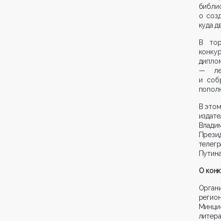
библи
о соз
куда д
В тор
конку
диплом
— лет
и соб
пополн
В этом
издат
Владим
Презид
телег
Путина
О конк
Орган
регио
Минци
литер