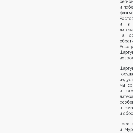
регио
и побе
флагм
Ростов
и в к
литер
На ос
обрат
Ассоц
Шаргу
возрож
Шарг
госуд
индуст
мы со
в эт
литер
особе
в свя
и обос
Трех 
и Мур