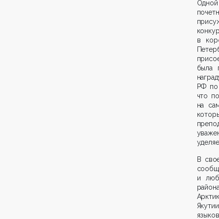
Одной
почет
прису
конку
в кор
Петер
присое
была 
наград
РФ по
что п
на са
котор
препо
уваже
уделяе
В сво
сообщ
и люб
района
Арктик
Якути
языко