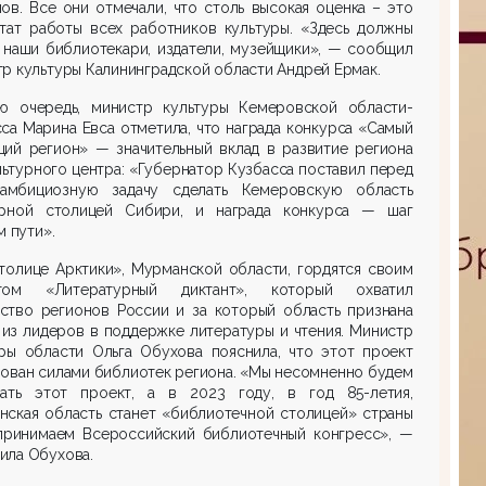
ов. Все они отмечали, что столь высокая оценка – это
ьтат работы всех работников культуры. «Здесь должны
 наши библиотекари, издатели, музейщики», — сообщил
р культуры Калининградской области Андрей Ермак.
ю очередь, министр культуры Кемеровской области-
са Марина Евса отметила, что награда конкурса «Самый
щий регион» — значительный вклад в развитие региона
льтурного центра: «Губернатор Кузбасса поставил перед
амбициозную задачу сделать Кемеровскую область
урной столицей Сибири, и награда конкурса — шаг
м пути».
толице Арктики», Мурманской области, гордятся своим
том «Литературный диктант», который охватил
ство регионов России и за который область признана
из лидеров в поддержке литературы и чтения. Министр
уры области Ольга Обухова пояснила, что этот проект
ован силами библиотек региона. «Мы несомненно будем
вать этот проект, а в 2023 году, в год 85-летия,
нская область станет «библиотечной столицей» страны
принимаем Всероссийский библиотечный конгресс», —
ила Обухова.