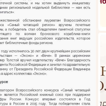
отечной системы, и мы хотим выдвинуть инициативу
дании региональной модельной библиотеке — нам есть
вигаться».
жественной обстановке лауреатам Всероссийского
рса «Самый читающий регион» вручены почетные
ы, а победитель стал обладателем памятной статуэтки
ящего по волнам бронзового кораблика-книги
рания книг ведущих российских издательств, которое
ит библиотечные фонды региона.
 году исполнилось 30 лет двум крупнейшим российским
ельствам — «Эксмо» и «Вече». В рамках церемонии
ир Толстой вручил издательству «Вече» Благодарность
ента Российской Федерации и зачитал поздравительную
рамму от Президента Российской Федерации Владимира
 в адрес коллектива «Эксмо».
урсе:
изатором Всероссийского конкурса «Самый читающий
н» является Российский книжный союз при поддержке
фры России. Конкурс впервые состоялся в Год
атуры в России в 2015 году. Тогда победителем стала