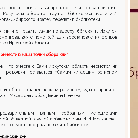
дет восстановительный процесс книги готова приютить
я Иркутская областная научная библиотека имени И.И.
ова-Сибирского и затем передать в библиотеки.
книги отправить самим по адресу: 664033, г. Иркутск,
рмонтова, 253 с пометкой: Для восстановления фондов
тек Иркутской области
ринести в наши точки сбора книг
.
ы, что вместе с Вами Иркутская область, несмотря ни
о, продолжит оставаться «Самым читающим регионом
!
кая область станет первым регионом, куда отправится
а от Марафона добра Даниила Гранина.
едварительным данным, собранным методистами
кой областной научной библиотеки им. И. И. Молчанова-
кого с мест, пострадало девять библиотек:
динский р-н: