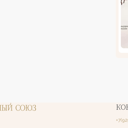
КО
+7(9