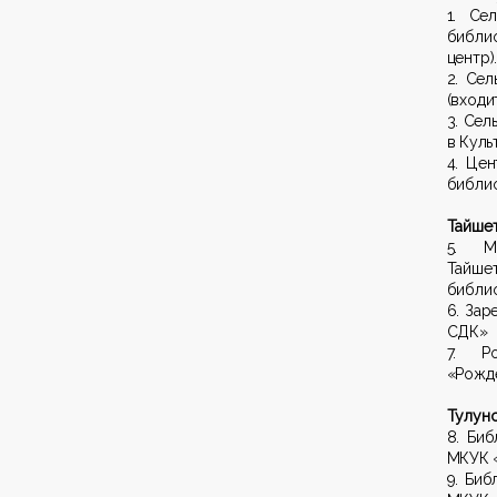
1. Се
библи
центр)
2. Се
(входи
3. Сел
в Куль
4. Це
библио
Тайшет
5. М
Тайше
библи
6. Зар
СДК»
7. Ро
«Рожд
Тулунс
8. Биб
МКУК 
9. Биб