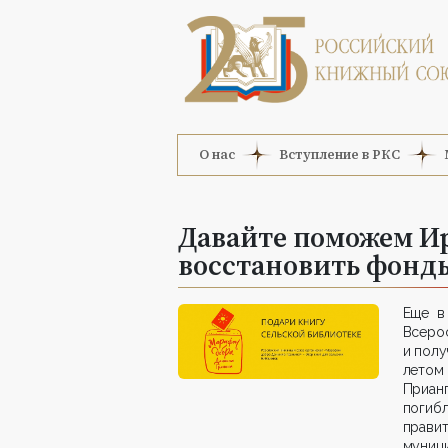
О нас
Вступление в РКС
Давайте поможем И
восстановить фонд
Еще в
Всеро
и полу
летом
Приан
погиб
прави
муниц