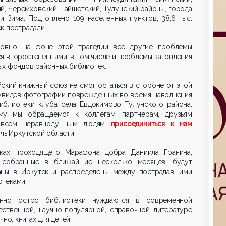
й, Черемховский, Тайшетский, Тулунский районы, города
и Зима. Подтоплено 109 населенных пунктов, 38,6 тыс.
к пострадали…
ловно, на фоне этой трагедии все другие проблемы
я второстепенными, в том числе и проблемы затопления
х фондов районных библиотек.
ский книжный союз не смог остаться в стороне от этой
 увидев фотографии повреждённых во время наводнения
библиотеки клуба села Евдокимово Тулунского района.
му мы обращаемся к коллегам, партнерам, друзьям
 всем неравнодушным людям
присоединиться к нам
чь Иркутской области!
ках проходящего Марафона добра Даниила Гранина,
, собранные в ближайшие несколько месяцев, будут
аны в Иркутск и распределены между пострадавшими
теками.
нно остро библиотеки нуждаются в современной
ественной, научно-популярной, справочной литературе
чно, книгах для детей.