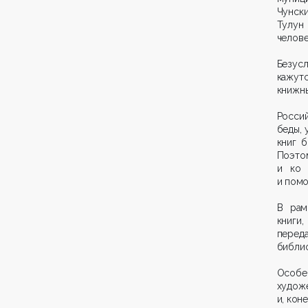
Чунски
Тулун 
челове
Безус
кажутс
книжны
Россий
беды,
книг 
Поэто
и ко
и помо
В рам
книги
перед
библио
Особе
худож
и, коне