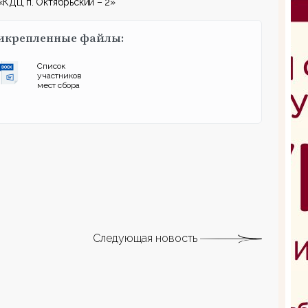
КДЦ п. Октябрьский – 2»
икрепленные файлы:
Список
участников
мест сбора
Следующая новость