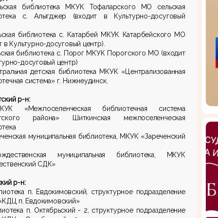
льская библиотека МКУК Тофаларского МО сельская
отека с. Алыгджер (входит в Культурно-досуговый
.
льская библиотека с. Катарбей МКУК Катарбейского МО
т в Культурно-досуговый центр).
ьская библиотека с. Порог МКУК Порогского МО (входит
турно-досуговый центр)
нтральная детская библиотека МКУК «Централизованная
течная система» г. Нижнеудинск.
ский р-н:
КУК «Межпоселенческая библиотечная система
тского района» Шиткинская межпоселенческая
отека
еченская муниципальная библиотека, МКУК «Зареченский
ждественская муниципальная библиотека, МКУК
ественский СДК»
кий р-н:
лиотека п. Евдокимовский, структурное подразделение
«КДЦ п. Евдокимовский»
лиотека п. Октябрьский - 2, структурное подразделение