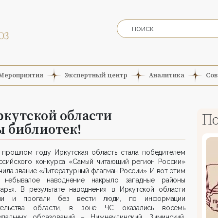
Мероприятия
Экспертный центр
Аналитика
Сов
ркутской области
По
ы библиотек!
 прошлом году Иркутская область стала победителем
ссийского конкурса «Самый читающий регион России»
чила звание «Литературный флагман России». И вот этим
 небывалое наводнение накрыло западные районы
гарья. В результате наводнения в Иркутской области
ли и пропали без вести люди, по информации
тельства области, в зоне ЧС оказались восемь
ипальных образований – Нижнеудинский, Зиминский,