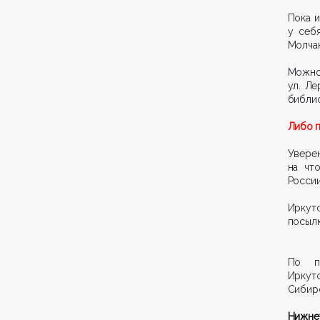
Пока и
у себ
Молчан
Можно 
ул. Ле
библио
Либо п
Уверен
на чт
России
Иркутс
посылк
По пр
Иркутс
Сибирс
Нижнеу