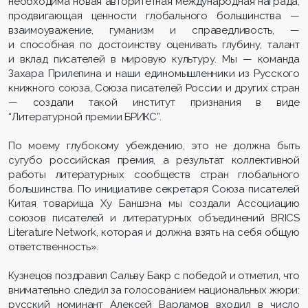
необходима новая авторитетная международная награда,
продвигающая ценности глобального большинства —
взаимоуважение, гуманизм и справедливость, —
и способная по достоинству оценивать глубину, талант
и вклад писателей в мировую культуру. Мы — команда
Захара Прилепина и наши единомышленники из Русского
книжного союза, Союза писателей России и других стран
— создали такой институт признания в виде
“Литературной премии БРИКС”.
По моему глубокому убеждению, это не должна быть
сугубо российская премия, а результат коллективной
работы литературных сообществ стран глобального
большинства. По инициативе секретаря Союза писателей
Китая товарища Ху Баншэна мы создали Ассоциацию
союзов писателей и литературных объединений BRICS
Literature Network, которая и должна взять на себя общую
ответственность».
Кузнецов поздравил Сальву Бакр с победой и отметил, что
внимательно следил за голосованием национальных жюри:
русский номинант Алексей Варламов входил в число