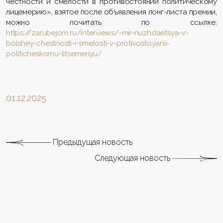
честности и смелости в противостоянии политическому
лицемерию», взятое после объявления лонг-листа премии,
можно почитать по ссылке:
https://zarubejom.ru/interviews/-mir-nuzhdaetsya-v-
bolshey-chestnosti-i-smelosti-v-protivostoyanii-
politicheskomu-litsemeriyu/
01.12.2025
Предыдущая новость
Следующая новость