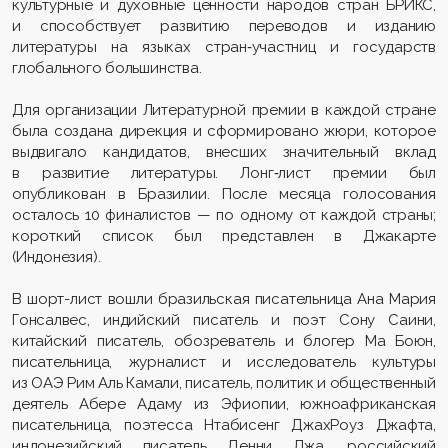
культурные и духовные ценности народов стран БРИКС,
и способствует развитию переводов и изданию
литературы на языках стран‑участниц и государств
глобального большинства.
Для организации Литературной премии в каждой стране
была создана дирекция и сформировано жюри, которое
выдвигало кандидатов, внесших значительный вклад
в развитие литературы. Лонг‑лист премии был
опубликован в Бразилии. После месяца голосования
осталось 10 финалистов — по одному от каждой страны;
короткий список был представлен в Джакарте
(Индонезия).
В шорт-лист вошли бразильская писательница Ана Мария
Гонсалвес, индийский писатель и поэт Сону Саини,
китайский писатель, обозреватель и блогер Ма Боюн,
писательница, журналист и исследователь культуры
из ОАЭ Рим Аль Камали, писатель, политик и общественный
деятель Абере Адаму из Эфиопии, южноафриканская
писательница, поэтесса Нтабисенг ДжахРоуз Джафта,
индонезийский писатель Денни Джа, российский