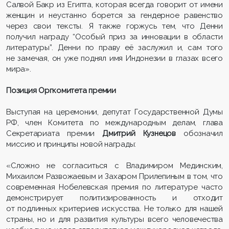
Салвой Бакр из Египта, которая всегда говорит от имени
женщин и неустанно борется за гендерное равенство
через свои тексты. Я также горжусь тем, что Денни
получил награду “Особый приз за инновации в области
литературы”. Денни по праву её заслужил и, сам того
не замечая, он уже поднял имя Индонезии в глазах всего
мира».
Позиция Оргкомитета премии
Выступая на церемонии, депутат Государственной Думы
РФ, член Комитета по международным делам, глава
Секретариата премии
Дмитрий Кузнецов
обозначил
миссию и принципы новой награды:
«Сложно не согласиться с Владимиром Мединским,
Михаилом Развожаевым и Захаром Прилепиным в том, что
современная Нобелевская премия по литературе часто
демонстрирует политизированность и отходит
от подлинных критериев искусства. Не только для нашей
страны, но и для развития культуры всего человечества