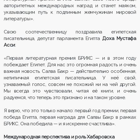
авторитетных международных наград и станет маяком,
указывающим путь к подлинным жемчужинам мировой
литературы».
Свою соотечественницу поздравила египетская
писательница, депутат парламента Египта
Доха
Мустафа
Асси
:
«Первая литературная премия БРИКС — и в этом году
побеждает Египет. Для нас это огромная радость и очень
важная новость. Салва Бакр — действительно особенная,
нетипичная египетская писательница. У неё свой,
узнаваемый голос, совсем не похожий ни на чей другой.
Мы всегда это чувствовали, читая её книги, и очень
радуемся, что теперь это признано и на таком уровне.
Я верю, что это только начало: первый год премии, первая
победа Египта, первая награда для Салвы Бакр в рамках
БРИКС. Она победила — и я искренне счастлива».
Международная перспектива и роль Хабаровска