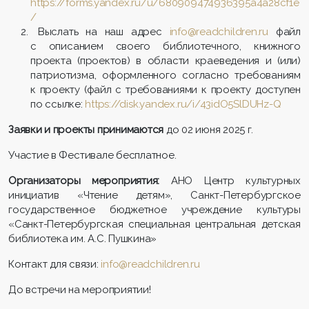
https://forms.yandex.ru/u/680909474936395a4a28cf1e
/
Выслать на наш адрес
info@readchildren.ru
файл
с описанием своего библиотечного, книжного
проекта (проектов) в области краеведения и (или)
патриотизма, оформленного согласно требованиям
к проекту (файл с требованиями к проекту доступен
по ссылке:
https://disk.yandex.ru/i/43idO5SlDUHz-Q
Заявки и проекты принимаются
до 02 июня 2025 г.
Участие в Фестивале бесплатное.
Организаторы мероприятия:
АНО Центр культурных
инициатив «Чтение детям», Санкт-Петербургское
государственное бюджетное учреждение культуры
«Санкт-Петербургская специальная центральная детская
библиотека им. А.С. Пушкина»
Контакт для связи:
info@readchildren.ru
До встречи на мероприятии!