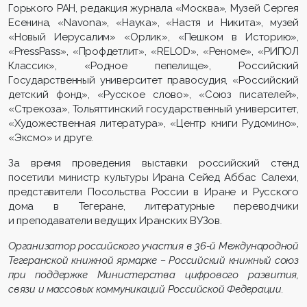
Горького РАН, редакция журнала «Москва», Музей Сергея
Есенина, «Navona», «Наука», «Настя и Никита», музей
«Новый Иерусалим» «Орлик», «Пешком в Историю»,
«PressPass», «Профдетлит», «RELOD», «Реноме», «РИПОЛ
Классик», «Родное пепелище», Российский
Государственный университет правосудия, «Российский
детский фонд», «Русское слово», «Союз писателей»,
«Стрекоза», Тольяттинский государственный университет,
«Художественная литература», «Центр книги Рудомино»,
«Эксмо» и друге.
За время проведения выставки российский стенд
посетили министр культуры Ирана Сейед Аббас Салехи,
представители Посольства России в Иране и Русского
дома в Тегеране, литературные переводчики
и преподаватели ведущих Иранских ВУЗов.
Организатор российского участия в 36-й Международной
Тегеранской книжной ярмарке – Российский книжный союз
при поддержке Министерства цифрового развития,
связи и массовых коммуникаций Российской Федерации.