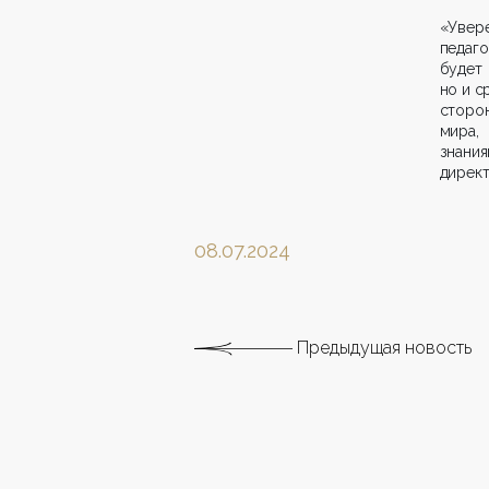
«Увер
педаго
будет
но и с
сторо
мира,
знания
директ
08.07.2024
Предыдущая новость