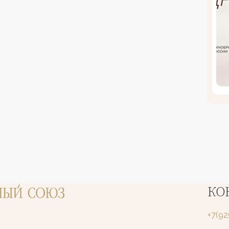
КО
+7(9