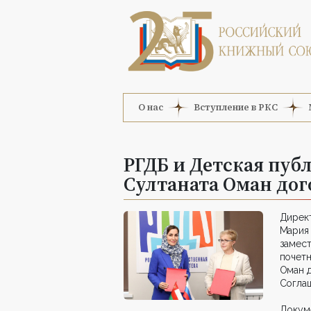
О нас
Вступление в РКС
РГДБ и Детская пуб
Султаната Оман дог
Дирек
Мария
замес
почетн
Оман д
Соглаш
Докуме