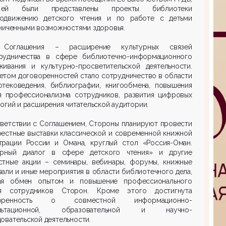
ей были представлены проекты библиотеки
одвижению детского чтения и по работе с детьми
ниченными возможностями здоровья.
 Соглашения – расширение культурных связей
рудничества в сфере библиотечно-информационного
живания и культурно-просветительской деятельности.
етом договоренностей стало сотрудничество в области
отековедения, библиографии, книгообмена, повышения
я профессионализма сотрудников, развития цифровых
огий и расширения читательской аудитории.
тветствии с Соглашением, Стороны планируют провести
рестные выставки классической и современной книжной
трации России и Омана, круглый стол «Россия-Оман.
урный диалог в сфере детского чтения» и другие
стные акции – семинары, вебинары, форумы, книжные
али и иные мероприятия в области библиотечного дела,
ая обмен опытом и повышение профессионального
я сотрудников Сторон. Кроме этого достигнута
воренность о совместной информационно-
ультационной, образовательной и научно-
овательской деятельности.