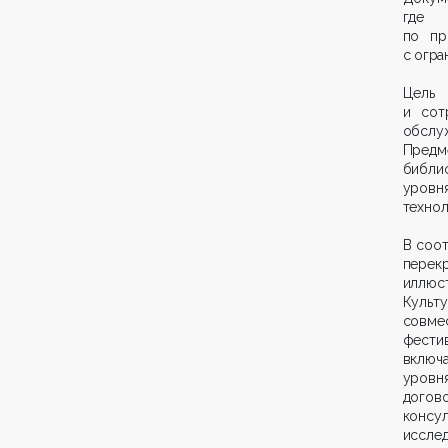
где 
по пр
с огра
Цель
и сот
обслу
Предм
библи
уровн
технол
В соо
перек
иллюс
Культ
совме
фестив
включ
уровн
дого
конс
исслед