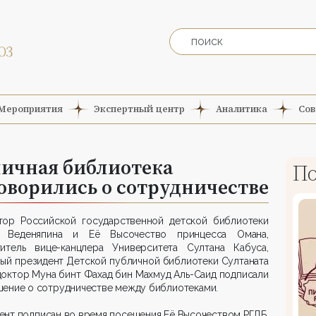
Мероприятия
Экспертный центр
Аналитика
Сов
личная библиотека
По
оворились о сотрудничестве
тор Российской государственной детской библиотеки
 Веденяпина и Её Высочество принцесса Омана,
титель вице-канцлера Университета Султана Кабуса,
ый президент Детской публичной библиотеки Султаната
октор Муна бинт Фахад бин Махмуд Аль-Саид подписали
ение о сотрудничестве между библиотеками.
нт подписан во время посещения Её Высочеством РГДБ,