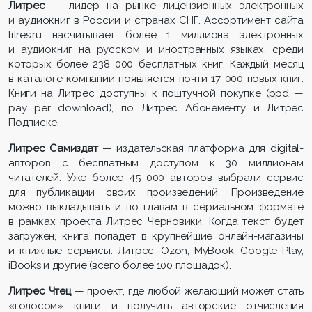
Литрес
— лидер на рынке лицензионных электронных
и аудиокниг в России и странах СНГ. Ассортимент сайта
litres.ru насчитывает более 1 миллиона электронных
и аудиокниг на русском и иностранных языках, среди
которых более 238 000 бесплатных книг. Каждый месяц
в каталоге компании появляется почти 17 000 новых книг.
Книги на Литрес доступны к поштучной покупке (ppd —
pay per download), по Литрес Абонементу и Литрес
Подписке.
Литрес Самиздат
— издательская платформа для digital-
авторов с бесплатным доступом к 30 миллионам
читателей. Уже более 45 000 авторов выбрали сервис
для публикации своих произведений. Произведение
можно выкладывать и по главам в сериальном формате
в рамках проекта Литрес Черновики. Когда текст будет
загружен, книга попадет в крупнейшие онлайн-магазины
и книжные сервисы: Литрес, Ozon, MyBook, Google Play,
iBooks и другие (всего более 100 площадок).
Литрес Чтец
— проект, где любой желающий может стать
«голосом» книги и получить авторские отчисления