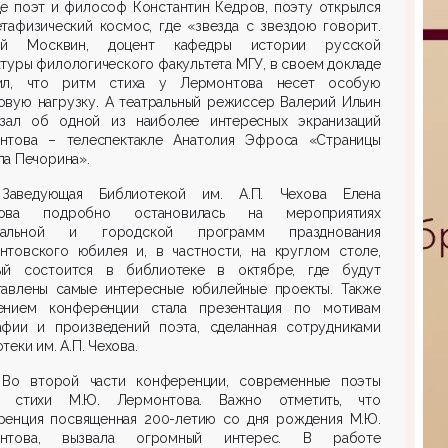
де поэт и философ Константин Кедров, поэту открылся
тафизический космос, где «звезда с звездою говорит.
ий Москвин, доцент кафедры истории русской
туры филологического факультета МГУ, в своем докладе
ил, что ритм стиха у Лермонтова несет особую
овую нагрузку. А театральный режиссер Валерий Ильин
азал об одной из наиболее интересных экранизаций
нтова – телеспектакле Анатолия Эфроса «Страницы
а Печорина».
Заведующая Библиотекой им. А.П. Чехова Елена
мова подробно остановилась на мероприятиях
ральной и городской программ празднования
нтовского юбилея и, в частности, на круглом столе,
ый состоится в библиотеке в октябре, где будут
тавлены самые интересные юбилейные проекты. Также
ением конференции стала презентация по мотивам
афии и произведений поэта, сделанная сотрудниками
теки им. А.П. Чехова.
Во второй части конференции, современные поэты
и стихи М.Ю. Лермонтова. Важно отметить, что
ренция посвященная 200-летию со дня рождения М.Ю.
онтова, вызвала огромный интерес. В работе