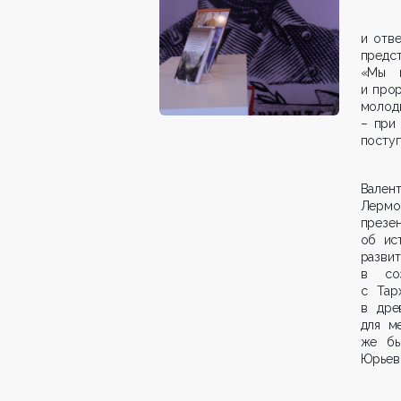
и отв
предс
«Мы 
и прор
молоды
– при 
поступ
Вален
Лермо
презе
об ис
развит
в соз
с Тар
в дре
для м
же бы
Юрьев