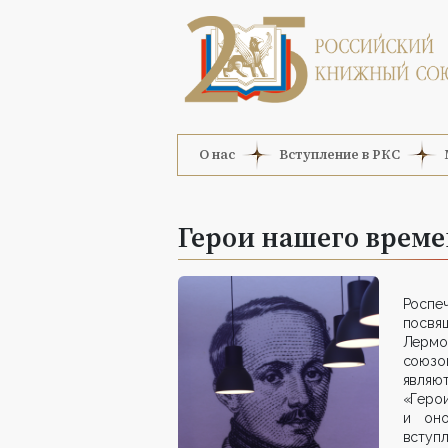
О нас
Вступление в РКС
Герои нашего врем
Роспе
посвя
Лермо
союзо
являют
«Герои
и оно
вступл