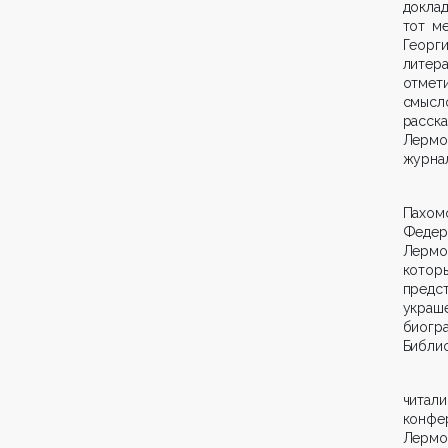
докла
тот ме
Георг
литера
отмет
смысл
расск
Лермо
журнал
Пахо
Феде
Лермо
котор
предс
украш
биогр
Библио
читал
конфе
Лерм