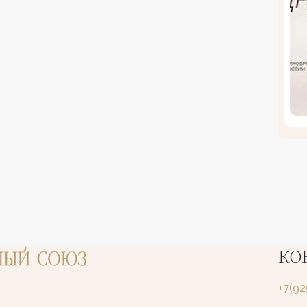
КО
+7(9